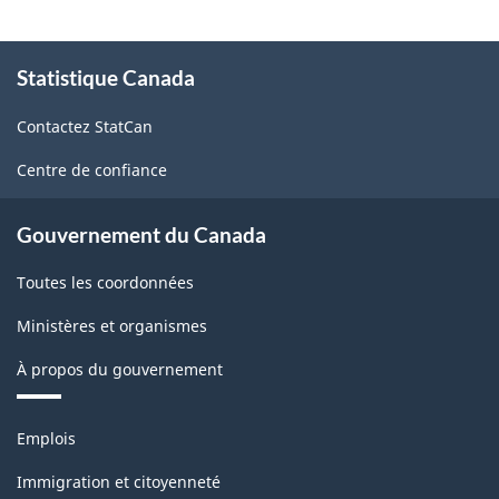
2.0
-
À
Indice
Statistique Canada
propos
de
des
Contactez StatCan
ce
prix
site
Centre de confiance
des
produits
Gouvernement du Canada
industriels
Toutes les coordonnées
(IPPI)
Ministères et organismes
-
Structure
À propos du gouvernement
de
Thèmes
la
Emplois
et
classification
sujets
Immigration et citoyenneté