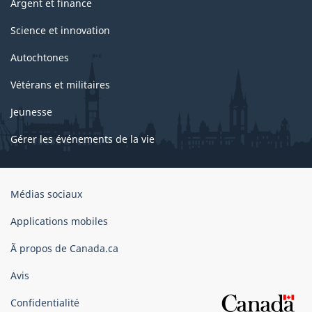
Argent et finance
Science et innovation
Autochtones
Vétérans et militaires
Jeunesse
Gérer les événements de la vie
Organisation
Médias sociaux
du
gouvernement
Applications mobiles
du
Ã propos de Canada.ca
Canada
Avis
Confidentialité