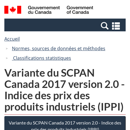
Passer
Passer
Recherche
/
au
à
et
Government
contenu
la
menus
of
Re
principal
version
Canada
et
HTML
Accueil
me
simplifiée
Normes, sources de données et méthodes
Classifications statistiques
Variante du SCPAN
Canada 2017 version 2.0 -
Indice des prix des
produits industriels (IPPI)
Variante du SCPAN Canada 2017 version 2.0 - Indice des
prix des produits industriels (IPPI)