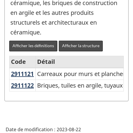
céramique, les briques de construction
en argile et les autres produits
structurels et architecturaux en
céramique.
Afficher les définitions
Afficher la structure
Code
Détail
2911121
Carreaux pour murs et plancher, 
Carreaux pour murs et plancher, en
Variante
du
2911122
Briques, tuiles en argile, tuyaux
Briques, tuiles en argile, tuyaux d
SCPAN
Canada
2017
version
Date de modification :
2023-08-22