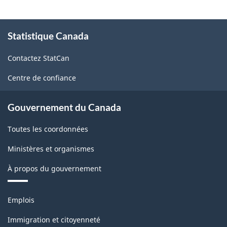
version
2.0
À
Statistique Canada
propos
-
de
Indice
Contactez StatCan
ce
des
site
Centre de confiance
prix
des
Gouvernement du Canada
produits
Toutes les coordonnées
industriels
Ministères et organismes
(IPPI)
À propos du gouvernement
-
Structure
Thèmes
Emplois
de
et
sujets
la
Immigration et citoyenneté