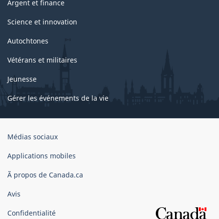
Argent et finance
Science et innovation
Autochtones
Vétérans et militaires
Jeunesse
Gérer les événements de la vie
Organisation
Médias sociaux
du
gouvernement
Applications mobiles
du
Ã propos de Canada.ca
Canada
Avis
Confidentialité