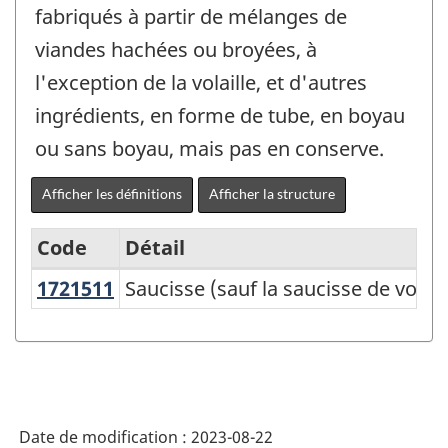
fabriqués à partir de mélanges de
viandes hachées ou broyées, à
l'exception de la volaille, et d'autres
ingrédients, en forme de tube, en boyau
ou sans boyau, mais pas en conserve.
Afficher les définitions
Afficher la structure
Code
Détail
1721511
Saucisse (sauf la saucisse de volai
Saucisse (sauf la saucisse de volail
Variante
du
SCPAN
Canada
2017
Date de modification :
2023-08-22