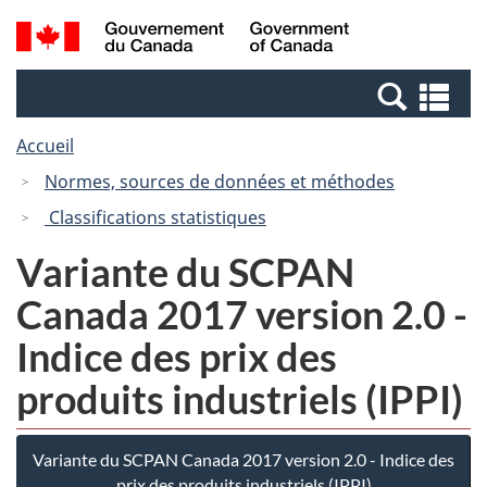
Passer
Passer
Recherche
/
au
à
et
Government
contenu
la
menus
of
Re
principal
version
Canada
et
HTML
Accueil
me
simplifiée
Normes, sources de données et méthodes
Classifications statistiques
Variante du SCPAN
Canada 2017 version 2.0 -
Indice des prix des
produits industriels (IPPI)
Variante du SCPAN Canada 2017 version 2.0 - Indice des
prix des produits industriels (IPPI)