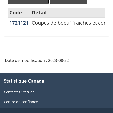
Code
Détail
1721121
Coupes de boeuf fraîches et cong
Coupes de boeuf fraîches et conge
Variante
du
SCPAN
Canada
2017
Date de modification :
2023-08-22
version
2.0
À
Statistique Canada
propos
-
de
Indice
Contactez StatCan
ce
des
site
Centre de confiance
prix