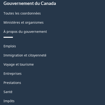
des
Gouvernement du Canada
produits
Toutes les coordonnées
industriels
Ministères et organismes
(IPPI)
À propos du gouvernement
-
Structure
Thèmes
Emplois
de
et
sujets
la
Immigration et citoyenneté
classification
Voyage et tourisme
Entreprises
Prestations
Santé
Impôts