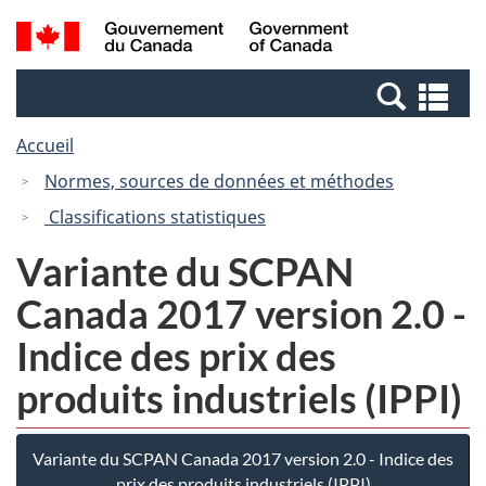
Passer
Passer
Recherche
/
au
à
et
Government
contenu
la
menus
of
Re
principal
version
Canada
et
HTML
Accueil
me
simplifiée
Normes, sources de données et méthodes
Classifications statistiques
Variante du SCPAN
Canada 2017 version 2.0 -
Indice des prix des
produits industriels (IPPI)
Variante du SCPAN Canada 2017 version 2.0 - Indice des
prix des produits industriels (IPPI)