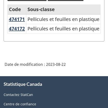
Code
Sous-classe
474171
Pellicules et feuilles en plastique
Pellicules et feuilles en plastique p
Variante
du
474172
Pellicules et feuilles en plastique
Pellicules et feuilles en plastique p
SCPAN
Canada
2017
version
Date de modification :
2023-08-22
2.0
-
À
Indice
Statistique Canada
propos
de
des
Contactez StatCan
ce
prix
site
Centre de confiance
des