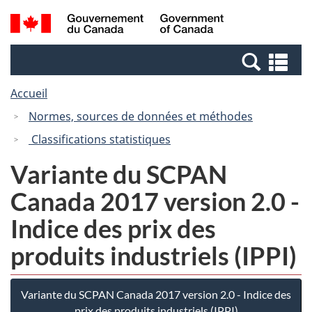
Passer
Passer
Recherche
/
au
à
et
Government
contenu
la
menus
of
Re
principal
version
Canada
et
HTML
Accueil
me
simplifiée
Normes, sources de données et méthodes
Classifications statistiques
Variante du SCPAN
Canada 2017 version 2.0 -
Indice des prix des
produits industriels (IPPI)
Variante du SCPAN Canada 2017 version 2.0 - Indice des
prix des produits industriels (IPPI)