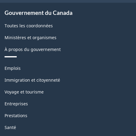
produits
Gouvernement du Canada
industriels
Toutes les coordonnées
(IPPI)
Ministères et organismes
-
Structure
À propos du gouvernement
de
Thèmes
la
Emplois
et
classification
sujets
Immigration et citoyenneté
Voyage et tourisme
Entreprises
Prestations
Santé