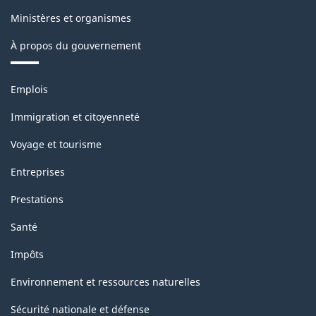
industriels
Ministères et organismes
(IPPI)
À propos du gouvernement
-
Structure
Thèmes
Emplois
de
et
sujets
la
Immigration et citoyenneté
classification
Voyage et tourisme
Entreprises
Prestations
Santé
Impôts
Environnement et ressources naturelles
Sécurité nationale et défense