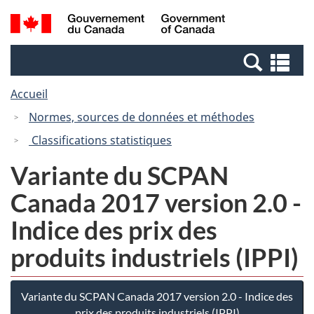
Passer
Passer
Recherche
/
au
à
et
Government
contenu
la
menus
of
Re
principal
version
Canada
et
HTML
Accueil
me
simplifiée
Normes, sources de données et méthodes
Classifications statistiques
Variante du SCPAN
Canada 2017 version 2.0 -
Indice des prix des
produits industriels (IPPI)
Variante du SCPAN Canada 2017 version 2.0 - Indice des
prix des produits industriels (IPPI)