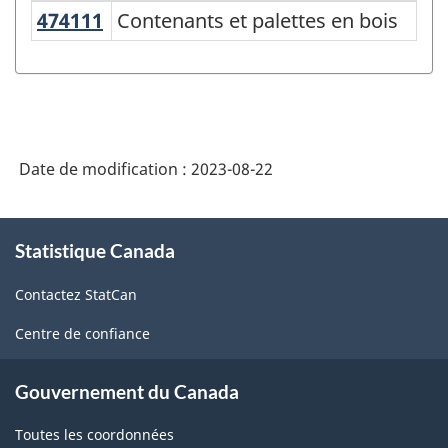
474111
Contenants et palettes en bois
Contenants et palettes en bois
Variante
du
SCPAN
Canada
2017
Date de modification :
2023-08-22
version
2.0
À
Statistique Canada
propos
-
de
Indice
Contactez StatCan
ce
des
site
Centre de confiance
prix
des
Gouvernement du Canada
produits
Toutes les coordonnées