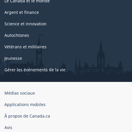
Le Canada et le monde
Argent et finance
Science et innovation
Autochtones
Vétérans et militaires
Jeunesse
Gérer les événements de la vie
Organisation
Médias sociaux
du
gouvernement
Applications mobiles
du
Ã propos de Canada.ca
Canada
Avis