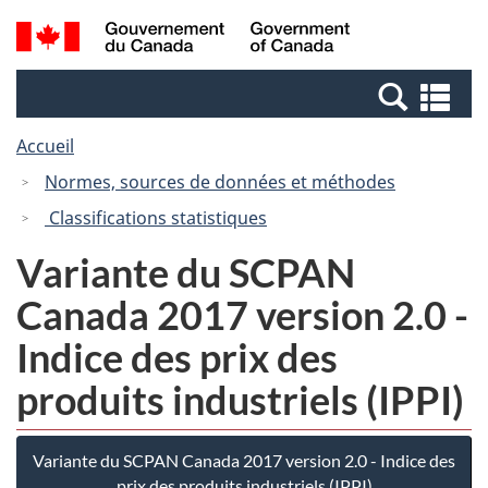
Passer
Passer
Recherche
/
au
à
et
Government
contenu
la
menus
of
Re
principal
version
Canada
et
HTML
Accueil
me
simplifiée
Normes, sources de données et méthodes
Classifications statistiques
Variante du SCPAN
Canada 2017 version 2.0 -
Indice des prix des
produits industriels (IPPI)
Variante du SCPAN Canada 2017 version 2.0 - Indice des
prix des produits industriels (IPPI)