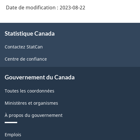
2017
Date de modification :
2023-08-22
version
2.0
À
Statistique Canada
propos
-
de
Indice
Contactez StatCan
ce
des
site
Centre de confiance
prix
des
Gouvernement du Canada
produits
Toutes les coordonnées
industriels
Ministères et organismes
(IPPI)
À propos du gouvernement
-
Structure
Thèmes
Emplois
de
et