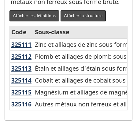
métaux non ferreux sous forme brute.
Afficher les définitions
Afficher la structure
Code
Sous-classe
325111
Zinc et alliages de zinc sous forme
Zinc et alliages de zinc sous forme 
Variante
du
325112
Plomb et alliages de plomb sous f
Plomb et alliages de plomb sous fo
SCPAN
325113
Étain et alliages d'étain sous form
Étain et alliages d'étain sous forme
Canada
325114
Cobalt et alliages de cobalt sous 
Cobalt et alliages de cobalt sous fo
2017
325115
Magnésium et alliages de magnés
Magnésium et alliages de magnési
version
325116
Autres métaux non ferreux et alli
Autres métaux non ferreux et alliag
2.0
-
Indice
des