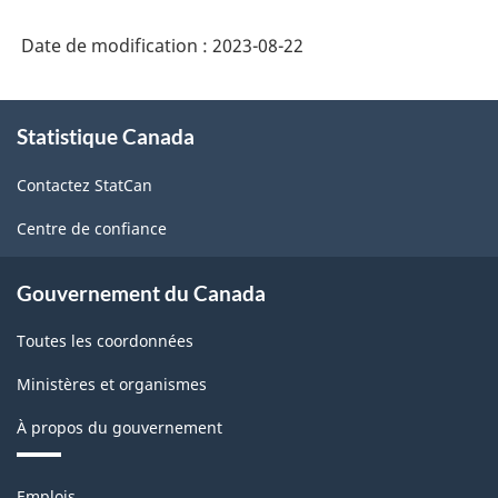
prix
Date de modification :
2023-08-22
des
produits
À
Statistique Canada
propos
industriels
de
(IPPI)
Contactez StatCan
ce
-
site
Centre de confiance
Structure
de
Gouvernement du Canada
la
Toutes les coordonnées
classification
Ministères et organismes
À propos du gouvernement
Thèmes
Emplois