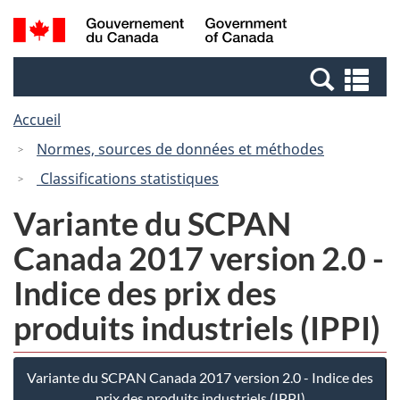
Passer
Passer
Recherche
/
au
à
et
Government
contenu
la
menus
of
Re
principal
version
Canada
et
HTML
Accueil
me
simplifiée
Normes, sources de données et méthodes
Classifications statistiques
Variante du SCPAN
Canada 2017 version 2.0 -
Indice des prix des
produits industriels (IPPI)
Variante du SCPAN Canada 2017 version 2.0 - Indice des
prix des produits industriels (IPPI)