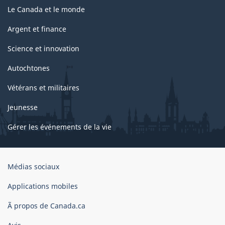
Le Canada et le monde
Argent et finance
Science et innovation
Autochtones
Vétérans et militaires
Jeunesse
Gérer les événements de la vie
Organisation
Médias sociaux
du
gouvernement
Applications mobiles
du
Ã propos de Canada.ca
Canada