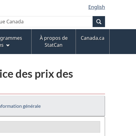
English
Recherche
rogrammes
À propos de
Canada.ca
es
StatCan
ce des prix des
nformation générale