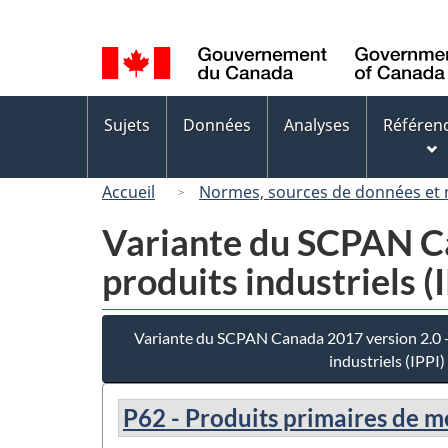
Sélection
de
la
langue
Menus
Sujets
Données
Analyses
Référen
des
sujets
Accueil
Normes, sources de données et
Variante du SCPAN Can
produits industriels (
Variante du SCPAN Canada 2017 version 2.0 - 
industriels (IPPI)
P62 - Produits primaires de 