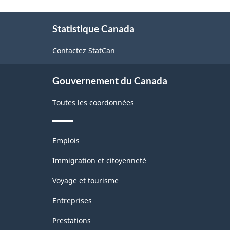
À
Statistique Canada
propos
de
Contactez StatCan
ce
site
Gouvernement du Canada
Toutes les coordonnées
Thèmes
Emplois
et
sujets
Immigration et citoyenneté
Voyage et tourisme
Entreprises
Prestations