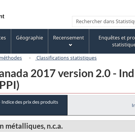
Passer
Passer
Passer
au
à
à
/
Recherche
Rechercher
contenu
« À
la
Government
dans
principal
propos
version
of
Statistique
de
HTML
ces
Géographie
Recensement
Enquêtes et p
Canada
Canada
ce
simplifiée
statistiqu
site »
 méthodes
Classifications statistiques
ada 2017 version 2.0 - Indi
IPPI)
Indice des prix des produits
I
 métalliques, n.c.a.