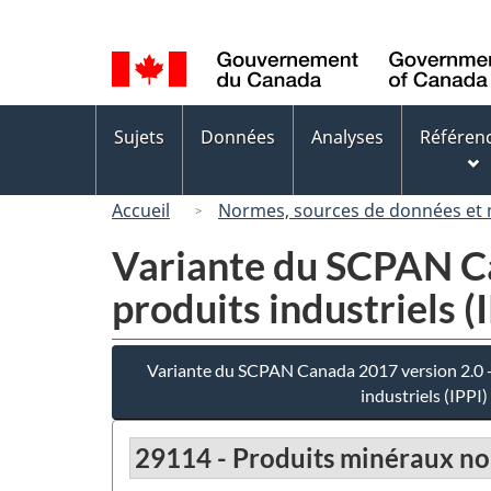
Sélection
de
la
langue
Menus
Sujets
Données
Analyses
Référen
des
sujets
Accueil
Normes, sources de données et
Variante du SCPAN Can
produits industriels (
Variante du SCPAN Canada 2017 version 2.0 - 
industriels (IPPI)
29114 - Produits minéraux non