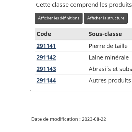
Cette classe comprend les produits
Afficher les définitions
Afficher la structure
Code
Sous-classe
291141
Pierre
Pierre de taille
Variante
de
du
291142
Laine
Laine minérale
taille
minérale
SCPAN
291143
Abrasifs
Abrasifs et sub
Canada
et
291144
Autres
Autres produits
substances
2017
produits
de
version
minéraux
polissage
2.0
non
métalliques
-
Date de modification :
2023-08-22
Indice