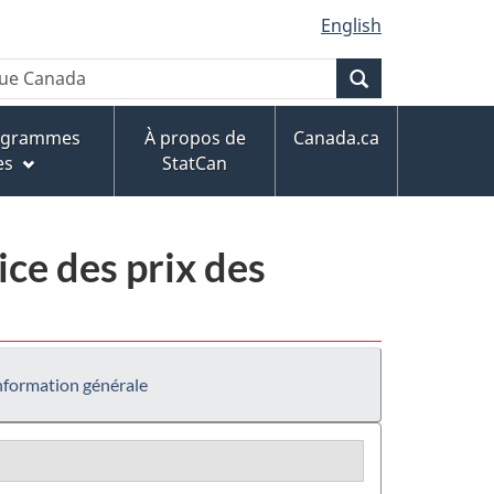
English
Recherche
rogrammes
À propos de
Canada.ca
es
StatCan
ce des prix des
nformation générale