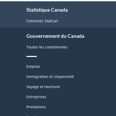
des
À
Statistique Canada
propos
prix
de
des
Contactez StatCan
ce
produits
site
industriels
Gouvernement du Canada
(IPPI)
Toutes les coordonnées
-
Structure
Thèmes
Emplois
de
et
sujets
Immigration et citoyenneté
la
classification
Voyage et tourisme
Entreprises
Prestations