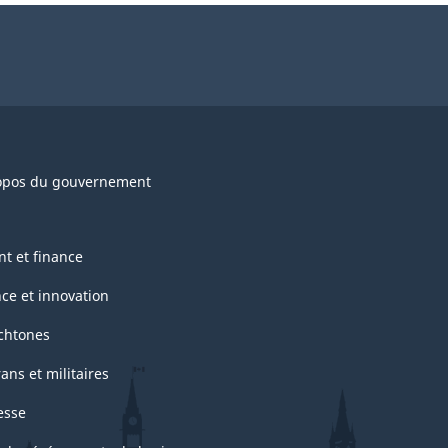
opos du gouvernement
nt et finance
nce et innovation
chtones
ans et militaires
esse