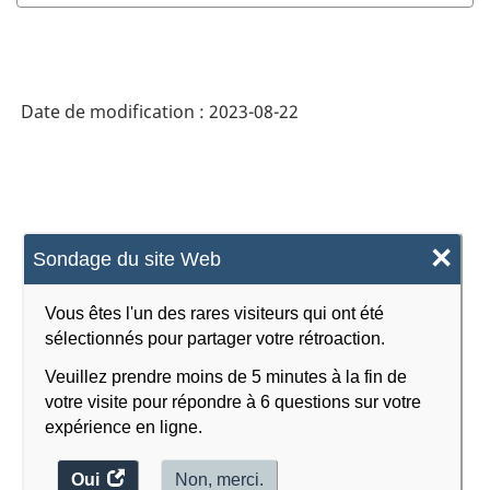
2017
version
2.0
Date de modification :
2023-08-22
-
Indice
des
prix
×
Sondage du site Web
des
produits
Vous êtes l'un des rares visiteurs qui ont été
industriels
sélectionnés pour partager votre rétroaction.
(IPPI)
Veuillez prendre moins de 5 minutes à la fin de
votre visite pour répondre à 6 questions sur votre
-
expérience en ligne.
Structure
de
Oui
accéder
Non, merci.