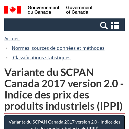
Passer
Passer
Passer
Recherche
/
au
au
à
et
Government
Gestionnaire
contenu
la
menus
of
Re
des
principal
version
Canada
et
Invitations
HTML
Accueil
me
simplifiée
Normes, sources de données et méthodes
Classifications statistiques
Variante du SCPAN
Canada 2017 version 2.0 -
Indice des prix des
produits industriels (IPPI)
Variante du SCPAN Canada 2017 version 2.0 - Indice des
prix des produits industriels (IPPI)