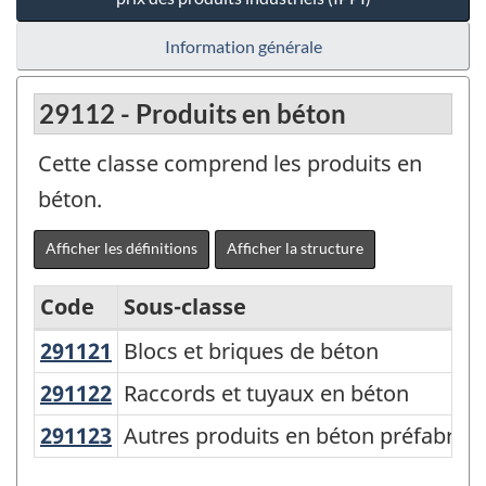
Information générale
29112 - Produits en béton
Cette classe comprend les produits en
béton.
Afficher les définitions
Afficher la structure
Code
Sous-classe
291121
Blocs et briques de béton
Blocs et briques de béton
Variante
du
291122
Raccords et tuyaux en béton
Raccords et tuyaux en béton
SCPAN
291123
Autres produits en béton préfabri
Autres produits en béton préfabriqu
Canada