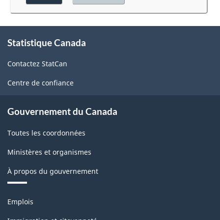
au
la
sondage.
classification
À
Statistique Canada
propos
de
Contactez StatCan
ce
site
Centre de confiance
Gouvernement du Canada
Toutes les coordonnées
Ministères et organismes
À propos du gouvernement
Thèmes
Emplois
et
sujets