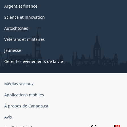
Argent et finance
Science et innovation
Autochtones
Vétérans et militaires
Jeunesse
Gérer les événements de la vie
Organisation
Médias sociaux
du
gouvernement
Applications mobiles
du
Ã propos de Canada.ca
Canada
Avis