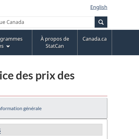
English
Recherche
rogrammes
À propos de
Canada.ca
es
StatCan
ce des prix des
nformation générale
s