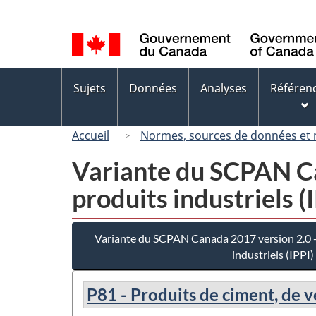
Sélection
de
la
langue
Menus
Sujets
Données
Analyses
Référen
des
sujets
Accueil
Normes, sources de données et
Variante du SCPAN Can
produits industriels (
Variante du SCPAN Canada 2017 version 2.0 - 
industriels (IPPI)
P81 - Produits de ciment, de 