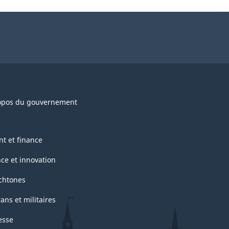
opos du gouvernement
nt et finance
nce et innovation
chtones
ans et militaires
esse