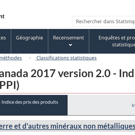
Passer
Passer
Passer
au
à
à
/
Recherche
Rechercher
contenu
« À
la
Government
dans
principal
propos
version
of
Statistique
de
HTML
ces
Géographie
Recensement
Enquêtes et p
Canada
Canada
ce
simplifiée
statistiqu
site »
 méthodes
Classifications statistiques
ada 2017 version 2.0 - Indi
IPPI)
Indice des prix des produits
I
verre et d'autres minéraux non métallique