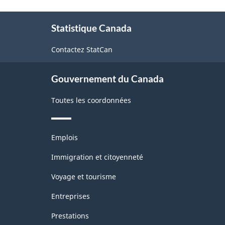
À
Statistique Canada
propos
de
Contactez StatCan
ce
site
Gouvernement du Canada
Toutes les coordonnées
Thèmes
Emplois
et
sujets
Immigration et citoyenneté
Voyage et tourisme
Entreprises
Prestations