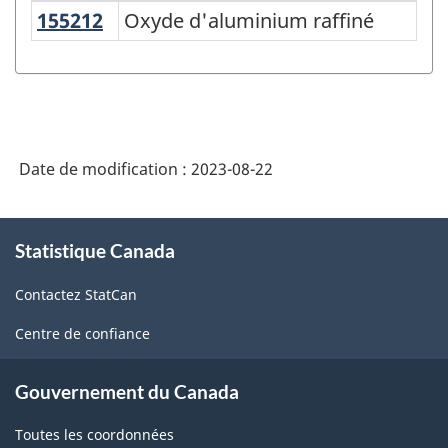
155212
Oxyde d'aluminium raffiné
Oxyde d'aluminium raffiné
Variante
du
SCPAN
Canada
2017
Date de modification :
2023-08-22
version
2.0
À
Statistique Canada
propos
-
de
Indice
Contactez StatCan
ce
des
site
Centre de confiance
prix
des
Gouvernement du Canada
produits
Toutes les coordonnées