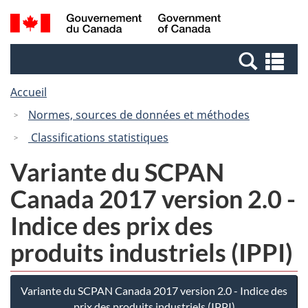
Passer
Passer
Recherche
/
au
à
et
Government
contenu
la
menus
of
Re
principal
version
Canada
et
HTML
Accueil
me
simplifiée
Normes, sources de données et méthodes
Classifications statistiques
Variante du SCPAN
Canada 2017 version 2.0 -
Indice des prix des
produits industriels (IPPI)
Variante du SCPAN Canada 2017 version 2.0 - Indice des
prix des produits industriels (IPPI)