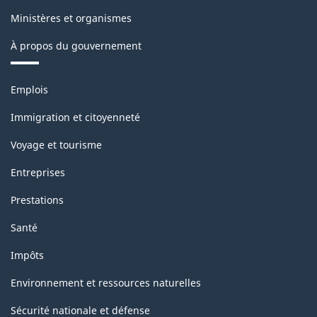
industriels
Ministères et organismes
(IPPI)
À propos du gouvernement
-
Structure
Thèmes
Emplois
de
et
sujets
la
Immigration et citoyenneté
classification
Voyage et tourisme
Entreprises
Prestations
Santé
Impôts
Environnement et ressources naturelles
Sécurité nationale et défense