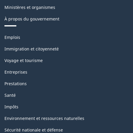
de
Ministères et organismes
la
À propos du gouvernement
classification
Thèmes
Emplois
et
sujets
Immigration et citoyenneté
Voyage et tourisme
Entreprises
Prestations
Santé
Impôts
Environnement et ressources naturelles
Sécurité nationale et défense