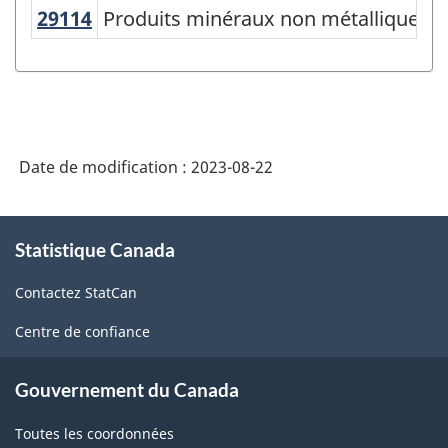
Canada
29114
Produits minéraux non métalliques,
Produits minéraux non métalliques, n
2017
version
2.0
-
Indice
Date de modification :
2023-08-22
des
À
prix
Statistique Canada
propos
des
de
Contactez StatCan
ce
produits
site
industriels
Centre de confiance
(IPPI)
Gouvernement du Canada
-
Structure
Toutes les coordonnées