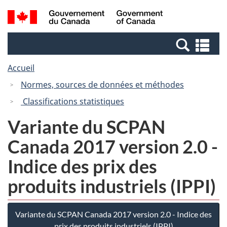
Passer
Passer
Recherche
/
au
à
et
Government
contenu
la
menus
of
Re
principal
version
Canada
et
HTML
Accueil
me
simplifiée
Normes, sources de données et méthodes
Classifications statistiques
Variante du SCPAN
Canada 2017 version 2.0 -
Indice des prix des
produits industriels (IPPI)
Variante du SCPAN Canada 2017 version 2.0 - Indice des
prix des produits industriels (IPPI)