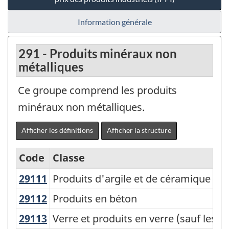
Information générale
291 - Produits minéraux non
métalliques
Ce groupe comprend les produits
minéraux non métalliques.
Afficher les définitions
Afficher la structure
Code
Classe
29111
Produits d'argile et de céramique e
Produits d'argile et de céramique et 
Variante
du
29112
Produits en béton
Produits en béton
SCPAN
29113
Verre et produits en verre (sauf les
Verre et produits en verre (sauf les v