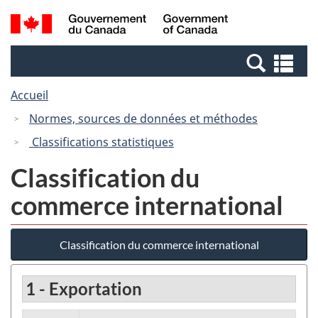
Passer
Passer
Recherche
/
au
à
et
Government
contenu
la
menus
of
Re
principal
version
Canada
et
HTML
Accueil
me
simplifiée
Normes, sources de données et méthodes
Classifications statistiques
Classification du
commerce international
Classification du commerce international
1 - Exportation