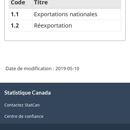
Code
Titre
1.1
Exportations nationales
Classification
du
1.2
Réexportation
commerce
international
-
Structure
Date de modification :
2019-05-10
de
la
À
classification
Statistique Canada
propos
de
Contactez StatCan
ce
site
Centre de confiance