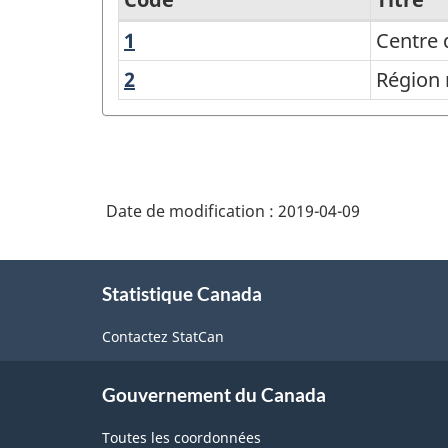
1
Centre
Centre 
Centre
de
de
2
Région
Région 
population
rurale
population
et
régions
rurales
Date de modification :
2019-04-09
-
À
Structure
Statistique Canada
propos
de
de
Contactez StatCan
la
ce
site
classification
Gouvernement du Canada
Toutes les coordonnées