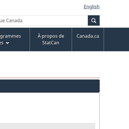
English
Recherche
rogrammes
À propos de
Canada.ca
es
StatCan