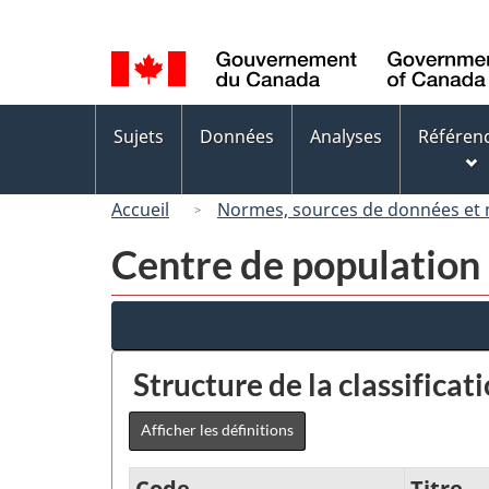
Sélection
de
la
langue
Menus
Sujets
Données
Analyses
Référen
des
sujets
Accueil
Normes, sources de données et
Centre de population 
Structure de la classificat
Afficher les définitions
Code
Titre