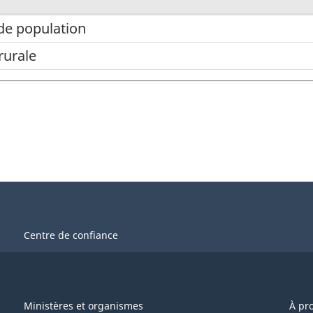
de population
rurale
Centre de confiance
Ministères et organismes
À pr