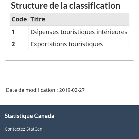
Structure de la classification
Code
Titre
1
Dépenses touristiques intérieures
Recettes
des
2
Exportations touristiques
administrations
publiques
attribuables
au
Date de modification :
2019-02-27
tourisme
-
À
Structure
Statistique Canada
propos
de
de
Contactez StatCan
ce
la
site