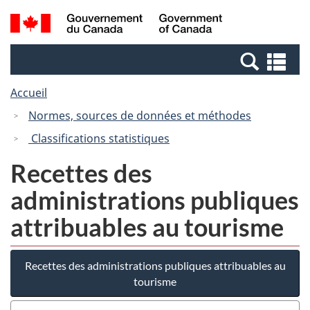
Passer
Passer
Recherche
/
au
à
et
Government
contenu
la
menus
of
Re
principal
version
Canada
et
HTML
Accueil
me
simplifiée
Normes, sources de données et méthodes
Classifications statistiques
Recettes des
administrations publiques
attribuables au tourisme
Recettes des administrations publiques attribuables au
tourisme