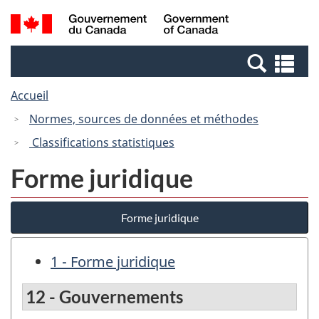
Passer
Passer
Recherche
/
au
à
et
Government
contenu
la
menus
of
Re
principal
version
Canada
et
HTML
Accueil
me
simplifiée
Normes, sources de données et méthodes
Classifications statistiques
Forme juridique
Forme juridique
1 - Forme juridique
12 - Gouvernements