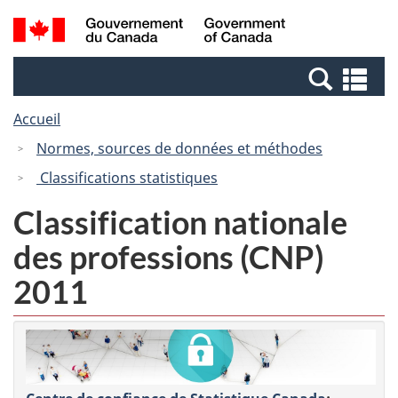
Passer
Passer
Recherche
/
au
à
et
Government
contenu
la
menus
of
Re
principal
version
Canada
et
HTML
Accueil
me
simplifiée
Normes, sources de données et méthodes
Classifications statistiques
Classification nationale
des professions (CNP)
2011