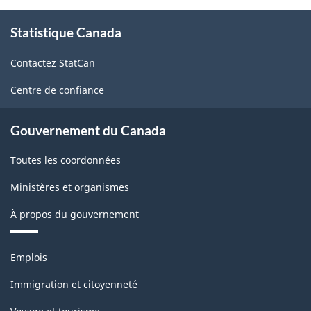
À
Statistique Canada
propos
de
Contactez StatCan
ce
site
Centre de confiance
Gouvernement du Canada
Toutes les coordonnées
Ministères et organismes
À propos du gouvernement
Thèmes
Emplois
et
sujets
Immigration et citoyenneté