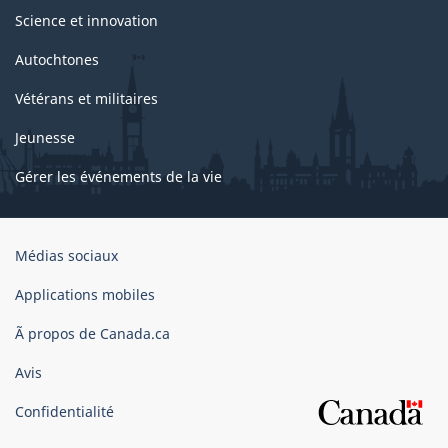
Science et innovation
Autochtones
Vétérans et militaires
Jeunesse
Gérer les événements de la vie
Organisation
Médias sociaux
du
gouvernement
Applications mobiles
du
Ã propos de Canada.ca
Canada
Avis
Confidentialité