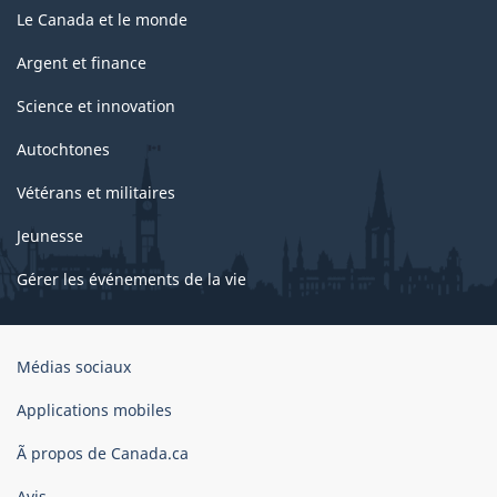
Le Canada et le monde
Argent et finance
Science et innovation
Autochtones
Vétérans et militaires
Jeunesse
Gérer les événements de la vie
Organisation
Médias sociaux
du
gouvernement
Applications mobiles
du
Ã propos de Canada.ca
Canada
Avis