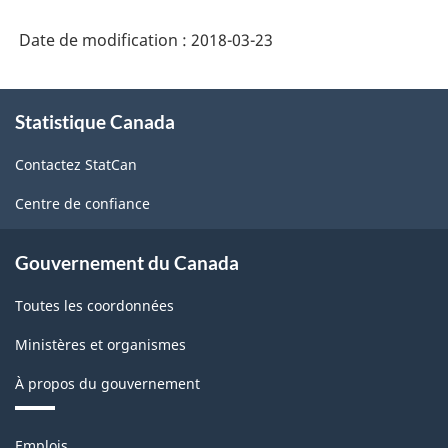
Date de modification :
2018-03-23
À
Statistique Canada
propos
de
Contactez StatCan
ce
site
Centre de confiance
Gouvernement du Canada
Toutes les coordonnées
Ministères et organismes
À propos du gouvernement
Thèmes
Emplois