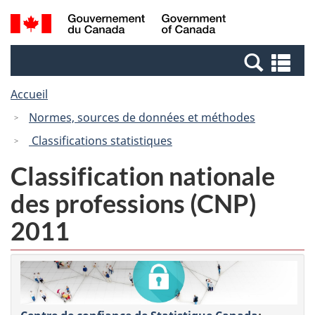
Passer
Passer
Recherche
/
au
à
et
Government
contenu
la
menus
of
Re
principal
version
Canada
et
HTML
Accueil
me
simplifiée
Normes, sources de données et méthodes
Classifications statistiques
Classification nationale
des professions (CNP)
2011