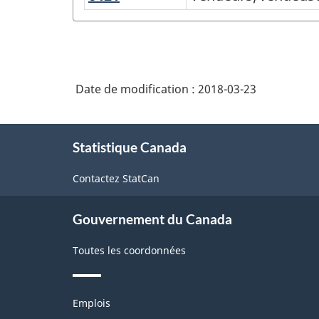
-
nationale
commerce
des
de
professions
détail
Date de modification :
2018-03-23
(CNP)
2011
À
-
Statistique Canada
propos
Structure
de
Contactez StatCan
ce
de
site
la
Gouvernement du Canada
classification
Toutes les coordonnées
Thèmes
Emplois
et