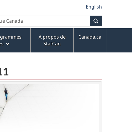
English
Recherche
rogrammes
À propos de
Canada.ca
es
StatCan
11