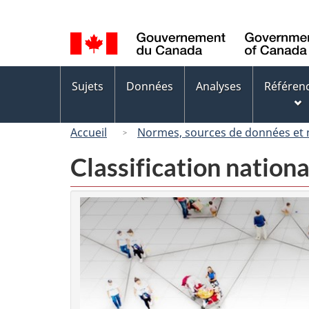
Sélection
de
la
langue
Menus
Sujets
Données
Analyses
Référen
des
sujets
Accueil
Normes, sources de données et
Classification nation