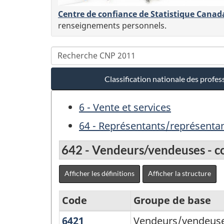
Centre de confiance de Statistique Canad
renseignements personnels.
Classification nationale des profe
6 - Vente et services
64 - Représentants/représenta
642 - Vendeurs/vendeuses - c
Afficher les définitions
Afficher la structure
Code
Groupe de base
6421
Vendeurs/vendeuses
Vendeurs/vendeuse
Classification