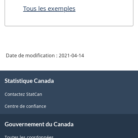
Tous les exemples
Date de modification :
2021-04-14
À
Statistique Canada
propos
de
Contactez StatCan
ce
site
Centre de confiance
Gouvernement du Canada
Toutes les coordonnées