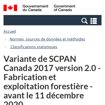
Passer
Passer
Recherche
/
au
à
et
Government
contenu
la
menus
of
Re
principal
version
Canada
et
HTML
Accueil
me
simplifiée
Normes, sources de données et méthodes
Classifications statistiques
Variante de SCPAN
Canada 2017 version 2.0 -
Fabrication et
exploitation forestière -
avant le 11 décembre
2020