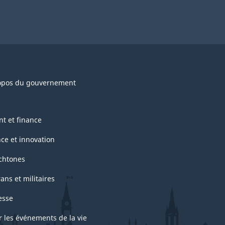
opos du gouvernement
nt et finance
nce et innovation
chtones
ans et militaires
esse
r les événements de la vie