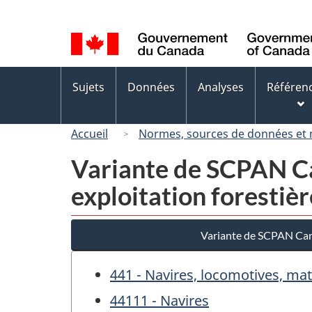
Sélection
de
la
langue
Menus
Sujets
Données
Analyses
Référen
des
sujets
Accueil
Normes, sources de données et
Variante de SCPAN Ca
exploitation forestiè
Variante de SCPAN Cana
441 - Navires, locomotives, mat
44111 - Navires