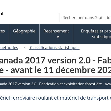
Passer
Passer
Passer
au
à
à
/
Recherche
Rechercher
contenu
« À
la
Government
dans
principal
propos
version
of
Statistique
de
HTML
ces
Géographie
Recensement
Enquêtes et p
Canada
Canada
ce
simplifiée
statistiqu
site »
 méthodes
Classifications statistiques
nada 2017 version 2.0 - Fab
re - avant le 11 décembre 20
da 2017 version 2.0 - Fabrication et exploitation forestière - av
ériel ferroviaire roulant et matériel de transpo