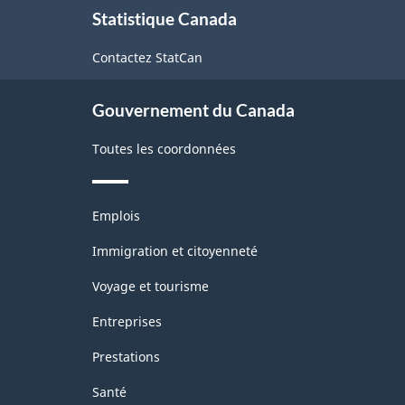
2.0
Statistique Canada
propos
-
de
Contactez StatCan
ce
Fabrication
site
et
Gouvernement du Canada
exploitation
Toutes les coordonnées
forestière
-
Thèmes
avant
Emplois
et
le
sujets
Immigration et citoyenneté
11
Voyage et tourisme
décembre
Entreprises
2020
Prestations
-
Structure
Santé