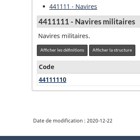
441111 - Navires
4411111 - Navires militaires
Navires militaires.
Afficher les définitions
Afficher la structure
Code
44111110
Navires
Variante
militaires
de
SCPAN
Canada
Date de modification :
2020-12-22
2017
version
À