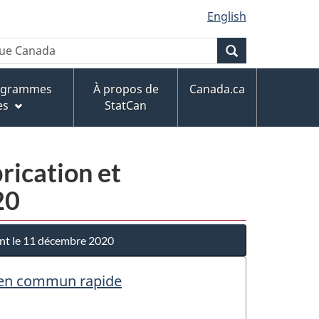
English
Recherche
rogrammes
À propos de
Canada.ca
es
StatCan
rication et
20
ant le 11 décembre 2020
rt en commun rapide