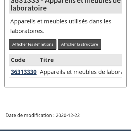
3631333 - Appareils et meubles de
laboratoire
Appareils et meubles utilisés dans les
laboratoires.
Afficher les définitions
Afficher la structure
Code
Titre
36313330
Appareils et meubles de laborat
Appareils et meubles de laboratoi
Variante
de
SCPAN
Canada
2017
Date de modification :
2020-12-22
version
2.0