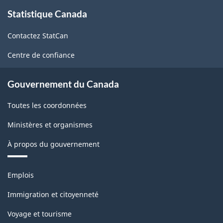
À
Statistique Canada
propos
-
de
Fabrication
Contactez StatCan
ce
et
site
Centre de confiance
exploitation
forestière
Gouvernement du Canada
-
Toutes les coordonnées
avant
Ministères et organismes
le
À propos du gouvernement
11
décembre
Thèmes
Emplois
2020
et
sujets
-
Immigration et citoyenneté
Structure
Voyage et tourisme