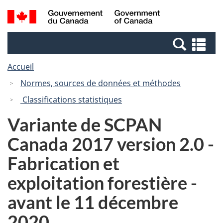
Passer
Passer
Recherche
/
au
à
et
Government
contenu
la
menus
of
Re
principal
version
Canada
et
HTML
Accueil
me
simplifiée
Normes, sources de données et méthodes
Classifications statistiques
Variante de SCPAN
Canada 2017 version 2.0 -
Fabrication et
exploitation forestière -
avant le 11 décembre
2020