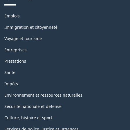
décembre
Thèmes
Emplois
2020
et
sujets
-
Immigration et citoyenneté
Structure
Voyage et tourisme
de
Entreprises
la
Prestations
classification
Santé
Impôts
Environnement et ressources naturelles
Sécurité nationale et défense
Culture, histoire et sport
Services de police, justice et urgences