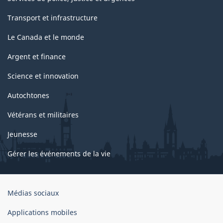
Transport et infrastructure
Le Canada et le monde
Argent et finance
Science et innovation
Autochtones
Vétérans et militaires
Jeunesse
Gérer les événements de la vie
Organisation
Médias sociaux
du
gouvernement
Applications mobiles
du