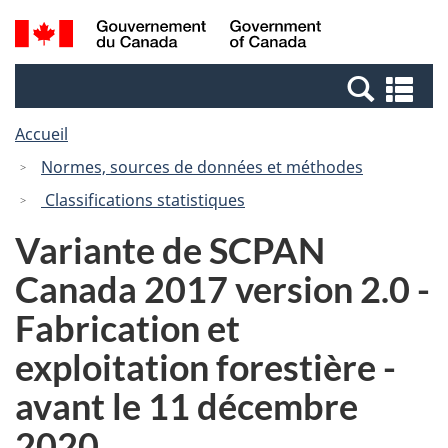
Passer
Passer
Recherche
/
au
à
et
Government
contenu
la
menus
of
Re
principal
version
Canada
et
HTML
Accueil
me
simplifiée
Normes, sources de données et méthodes
Classifications statistiques
Variante de SCPAN
Canada 2017 version 2.0 -
Fabrication et
exploitation forestière -
avant le 11 décembre
2020