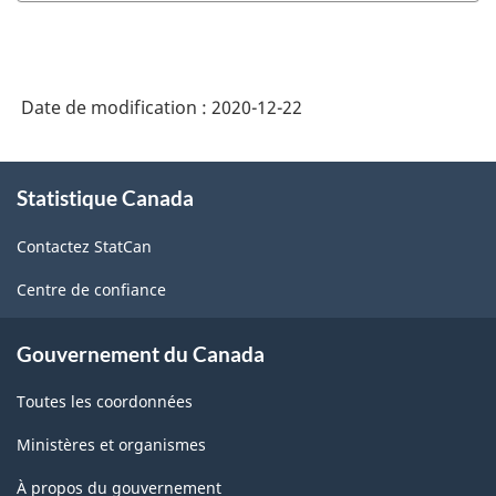
SCPAN
Canada
2017
Date de modification :
2020-12-22
version
2.0
À
Statistique Canada
propos
-
de
Fabrication
Contactez StatCan
ce
et
site
Centre de confiance
exploitation
forestière
Gouvernement du Canada
-
Toutes les coordonnées
avant
Ministères et organismes
le
À propos du gouvernement
11