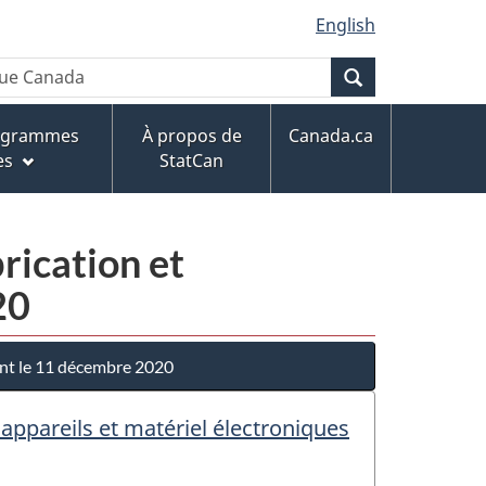
English
Recherche
rogrammes
À propos de
Canada.ca
es
StatCan
rication et
20
ant le 11 décembre 2020
 appareils et matériel électroniques