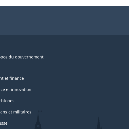
opos du gouvernement
nt et finance
nce et innovation
chtones
ans et militaires
esse