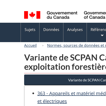
Sélection
de
la
langue
Menus
Sujets
Données
Analyses
Référen
des
sujets
Accueil
Normes, sources de données et
Variante de SCPAN Ca
exploitation forestiè
Variante de SCPAN Cana
363 - Appareils et matériel méd
et électriques