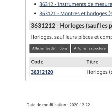
36312 - Instruments de mesure
363121 - Montres et horloges (
3631212 - Horloges (sauf les 
Horloges, sauf leurs pièces et com
Afficher les définitions
Afficher la structure
Code
Titre
36312120
Horloges
Horloges (
Variante
(sauf
de
les
SCPAN
pièces
Canada
et
Date de modification :
2020-12-22
2017
composants)