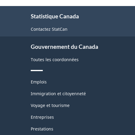
version
À
2.0
Statistique Canada
propos
-
de
Contactez StatCan
ce
Fabrication
site
et
Gouvernement du Canada
exploitation
Toutes les coordonnées
forestière
-
Thèmes
avant
Emplois
et
le
sujets
Immigration et citoyenneté
11
Voyage et tourisme
décembre
Entreprises
2020
Prestations
-