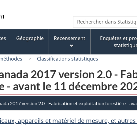
Passer
Passer
Passer
au
à
à
/
Recherche
Rechercher
contenu
« À
la
Government
dans
principal
propos
version
of
Statistique
de
HTML
ces
Géographie
Recensement
Enquêtes et p
Canada
Canada
ce
simplifiée
statistiqu
site »
 méthodes
Classifications statistiques
nada 2017 version 2.0 - Fab
re - avant le 11 décembre 20
da 2017 version 2.0 - Fabrication et exploitation forestière - av
icaux, appareils et matériel de mesure, et autres