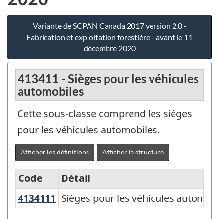
Variante de SCPAN Canada 2017 version 2.0 -
Fabrication et exploitation forestière - avant le 11
décembre 2020
413411 - Sièges pour les véhicules
automobiles
Cette sous-classe comprend les sièges
pour les véhicules automobiles.
Afficher les définitions
Afficher la structure
Code
Détail
4134111
Sièges pour les véhicules automo
Sièges pour les véhicules automob
Variante
de