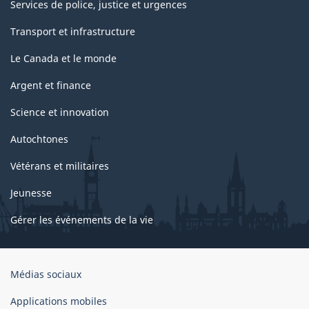
Services de police, justice et urgences
Transport et infrastructure
Le Canada et le monde
Argent et finance
Science et innovation
Autochtones
Vétérans et militaires
Jeunesse
Gérer les événements de la vie
Organisation
Médias sociaux
du
gouvernement
Applications mobiles