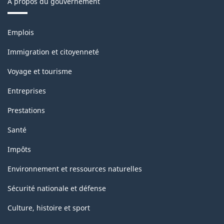
À propos du gouvernement
11
décembre
Thèmes
Emplois
2020
et
sujets
-
Immigration et citoyenneté
Structure
Voyage et tourisme
de
Entreprises
la
Prestations
classification
Santé
Impôts
Environnement et ressources naturelles
Sécurité nationale et défense
Culture, histoire et sport