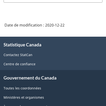
SCPAN
Canada
2017
Date de modification :
2020-12-22
version
2.0
À
Statistique Canada
propos
-
de
Fabrication
Contactez StatCan
ce
et
site
Centre de confiance
exploitation
forestière
Gouvernement du Canada
-
Toutes les coordonnées
avant
Ministères et organismes
le