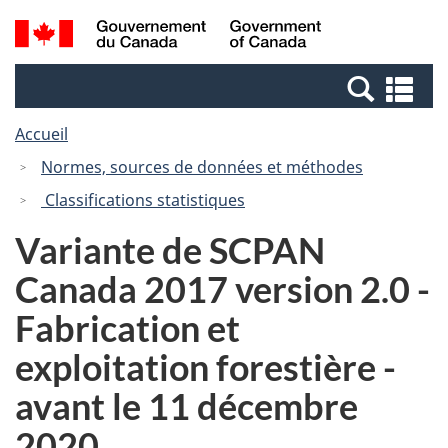
Passer
Passer
Recherche
/
au
à
et
Government
contenu
la
menus
of
Re
principal
version
Canada
et
HTML
Accueil
me
simplifiée
Normes, sources de données et méthodes
Classifications statistiques
Variante de SCPAN
Canada 2017 version 2.0 -
Fabrication et
exploitation forestière -
avant le 11 décembre
2020