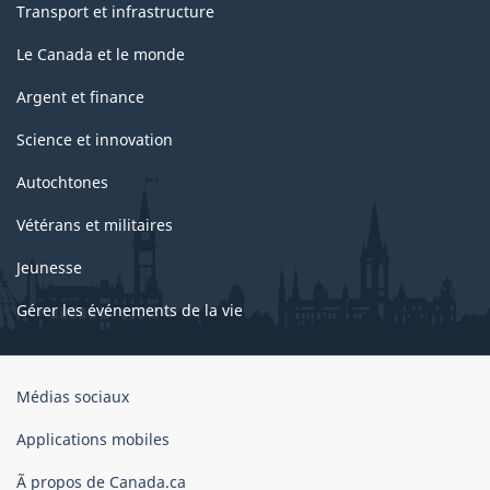
Transport et infrastructure
Le Canada et le monde
Argent et finance
Science et innovation
Autochtones
Vétérans et militaires
Jeunesse
Gérer les événements de la vie
Organisation
Médias sociaux
du
gouvernement
Applications mobiles
du
Ã propos de Canada.ca
Canada