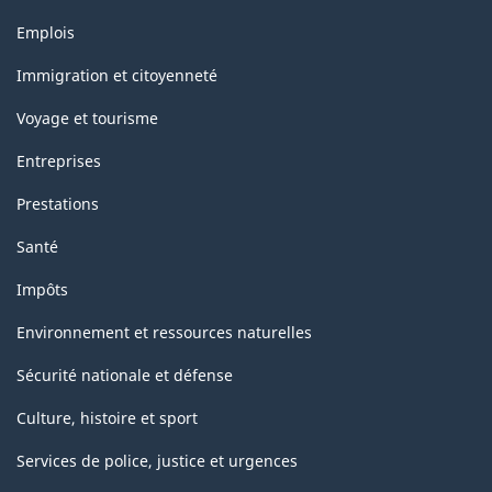
Structure
Thèmes
Emplois
et
de
sujets
Immigration et citoyenneté
la
Voyage et tourisme
classification
Entreprises
Prestations
Santé
Impôts
Environnement et ressources naturelles
Sécurité nationale et défense
Culture, histoire et sport
Services de police, justice et urgences