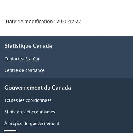
version
2.0
Date de modification :
2020-12-22
-
Fabrication
À
et
Statistique Canada
propos
exploitation
de
Contactez StatCan
ce
forestière
site
Centre de confiance
-
avant
Gouvernement du Canada
le
Toutes les coordonnées
11
décembre
Ministères et organismes
2020
À propos du gouvernement
-