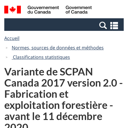
Passer
Passer
Recherche
/
au
à
et
Government
contenu
la
menus
of
Re
principal
version
Canada
et
HTML
Accueil
me
simplifiée
Normes, sources de données et méthodes
Classifications statistiques
Variante de SCPAN
Canada 2017 version 2.0 -
Fabrication et
exploitation forestière -
avant le 11 décembre
2020