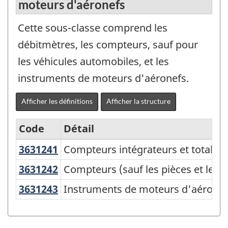
moteurs d'aéronefs
Cette sous-classe comprend les
débitmètres, les compteurs, sauf pour
les véhicules automobiles, et les
instruments de moteurs d'aéronefs.
Afficher les définitions
Afficher la structure
Code
Détail
3631241
Compteurs intégrateurs et totalis
Compteurs intégrateurs et totalisat
Variante
de
3631242
Compteurs (sauf les pièces et les
Compteurs (sauf les pièces et les 
SCPAN
3631243
Instruments de moteurs d'aéronef
Instruments de moteurs d'aéronefs
Canada
2017