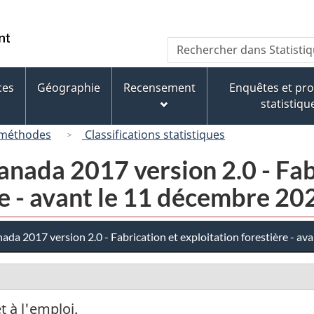
Passer
Passer
Passer
Passer
au
au
à
à
/
Recherche
Rechercher
Gestionnaire
contenu
« À
la
Government
dans
des
principal
propos
version
of
Statistique
Invitations
de
HTML
ces
Géographie
Recensement
Enquêtes et p
Canada
Canada
ce
simplifiée
statistiqu
site »
 méthodes
Classifications statistiques
nada 2017 version 2.0 - Fab
re - avant le 11 décembre 20
da 2017 version 2.0 - Fabrication et exploitation forestière - av
 à l'emploi.