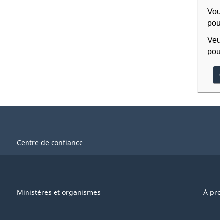
Vou
pou
Veu
pou
Centre de confiance
Ministères et organismes
À pr