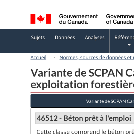
Sélection
de
la
langue
Menus
Sujets
Données
Analyses
Référen
des
sujets
Accueil
Normes, sources de données et
Variante de SCPAN Ca
exploitation forestiè
Variante de SCPAN Cana
46512 - Béton prêt à l'emploi
Cette classe comprend le béton prêt