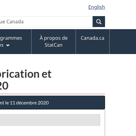
English
Recherche
rogrammes
À propos de
Canada.ca
es
StatCan
rication et
20
ant le 11 décembre 2020