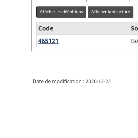
Afficher les définitions
Afficher la structure
Code
So
465121
Béton
Bé
Variante
prêt
de
à
SCPAN
l'emploi
Canada
Date de modification :
2020-12-22
2017
version
2.0
-
Fabrication
et