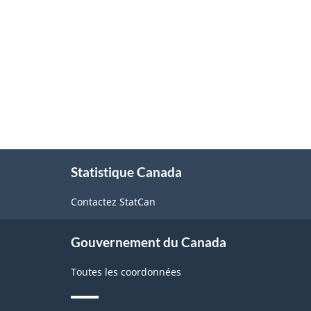
exploitation
forestière
-
avant
le
11
décembre
À
2020
Statistique Canada
propos
de
-
Contactez StatCan
ce
Structure
site
de
Gouvernement du Canada
la
Toutes les coordonnées
classification