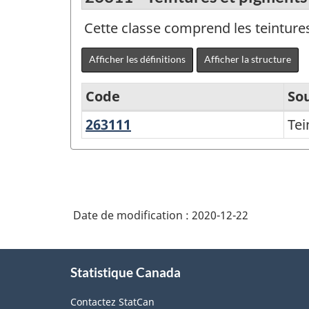
Cette classe comprend les teinture
Afficher les définitions
Afficher la structure
Code
Sou
263111
Teintures
Tei
Variante
et
de
pigments
SCPAN
Canada
Date de modification :
2020-12-22
2017
version
À
2.0
Statistique Canada
propos
-
de
Contactez StatCan
ce