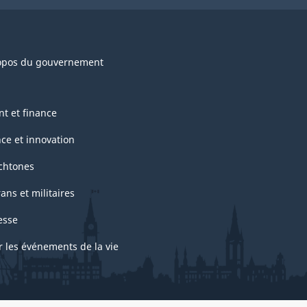
opos du gouvernement
nt et finance
nce et innovation
chtones
ans et militaires
esse
r les événements de la vie