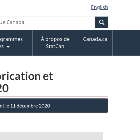
English
Recherche
rogrammes
À propos de
Canada.ca
es
StatCan
rication et
20
ant le 11 décembre 2020