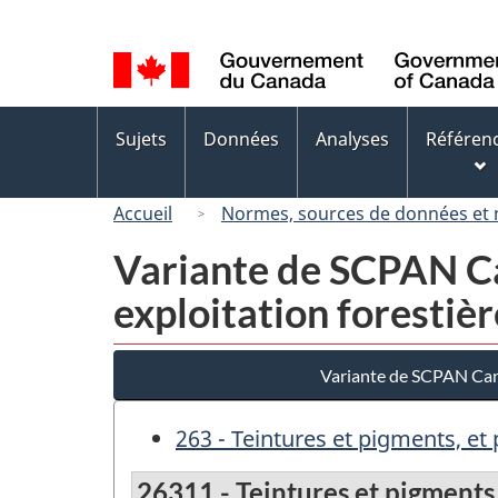
Sélection
de
la
langue
Menus
Sujets
Données
Analyses
Référen
des
sujets
Accueil
Normes, sources de données et
Variante de SCPAN Ca
exploitation forestiè
Variante de SCPAN Cana
263 - Teintures et pigments, et
26311 - Teintures et pigments