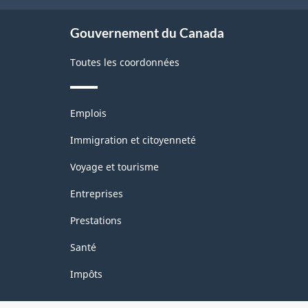
Fabrication
site
et
Gouvernement du Canada
exploitation
Toutes les coordonnées
forestière
-
Thèmes
avant
Emplois
et
le
sujets
Immigration et citoyenneté
11
Voyage et tourisme
décembre
Entreprises
2020
Prestations
-
Structure
Santé
de
Impôts
la