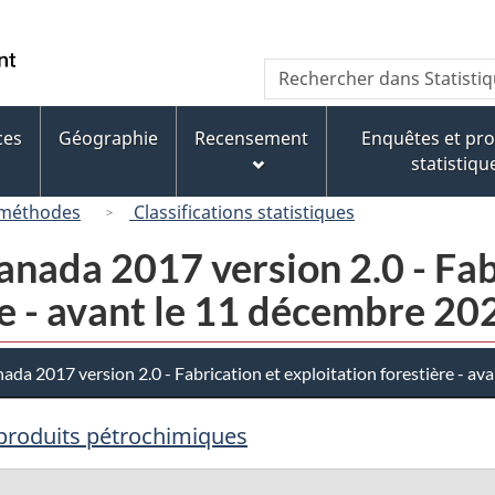
Passer
Passer
Passer
au
à
à
/
Recherche
Rechercher
contenu
« À
la
Government
dans
principal
propos
version
of
Statistique
de
HTML
ces
Géographie
Recensement
Enquêtes et p
Canada
Canada
ce
simplifiée
statistiqu
site »
 méthodes
Classifications statistiques
nada 2017 version 2.0 - Fab
re - avant le 11 décembre 20
da 2017 version 2.0 - Fabrication et exploitation forestière - av
 produits pétrochimiques