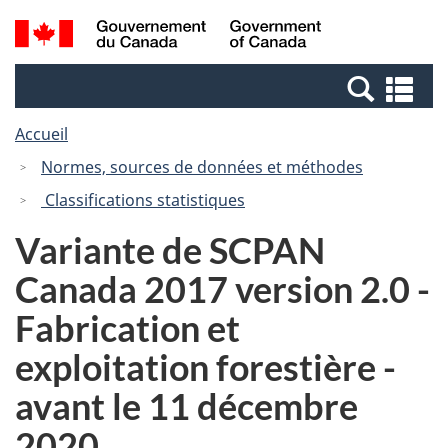
Passer
Passer
Recherche
/
au
à
et
Government
contenu
la
menus
of
Re
principal
version
Canada
et
HTML
Accueil
me
simplifiée
Normes, sources de données et méthodes
Classifications statistiques
Variante de SCPAN
Canada 2017 version 2.0 -
Fabrication et
exploitation forestière -
avant le 11 décembre
2020