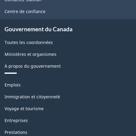
avant
ce
site
le
Centre de confiance
11
Gouvernement du Canada
décembre
2020
Toutes les coordonnées
-
Ministères et organismes
Structure
À propos du gouvernement
de
la
Thèmes
Emplois
et
classification
sujets
Immigration et citoyenneté
Voyage et tourisme
Entreprises
Prestations