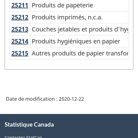
25211
Produits de papeterie
Produits de papeterie
Variante
de
25212
Produits imprimés, n.c.a.
Produits imprimés, n.c.a.
SCPAN
25213
Couches jetables et produits d'hyg
Couches jetables et produits d'hygiè
Canada
25214
Produits hygiéniques en papier
Produits hygiéniques en papier
2017
25215
Autres produits de papier transfor
Autres produits de papier transformé
version
2.0
-
Fabrication
et
Date de modification :
2020-12-22
exploitation
À
forestière
Statistique Canada
propos
-
de
Contactez StatCan