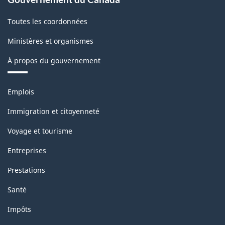
le
Toutes les coordonnées
11
décembre
Ministères et organismes
2020
À propos du gouvernement
-
Structure
Thèmes
Emplois
et
de
sujets
Immigration et citoyenneté
la
Voyage et tourisme
classification
Entreprises
Prestations
Santé
Impôts