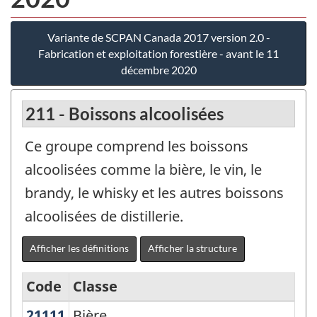
Variante de SCPAN Canada 2017 version 2.0 -
Fabrication et exploitation forestière - avant le 11
décembre 2020
211 - Boissons alcoolisées
Ce groupe comprend les boissons
alcoolisées comme la bière, le vin, le
brandy, le whisky et les autres boissons
alcoolisées de distillerie.
Afficher les définitions
Afficher la structure
Code
Classe
21111
Bière
Bière