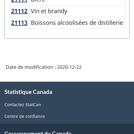
Variante
de
21112
Vin et brandy
Vin et brandy
SCPAN
21113
Boissons alcoolisées de distillerie
Boissons alcoolisées de distillerie
Canada
2017
version
2.0
Date de modification :
2020-12-22
-
Fabrication
À
et
Statistique Canada
propos
exploitation
de
Contactez StatCan
ce
forestière
site
Centre de confiance
-
avant
Gouvernement du Canada