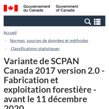
Passer
Passer
Recherche
/
au
à
et
Government
contenu
la
menus
of
Re
principal
version
Canada
et
HTML
Accueil
me
simplifiée
Normes, sources de données et méthodes
Classifications statistiques
Variante de SCPAN
Canada 2017 version 2.0 -
Fabrication et
exploitation forestière -
avant le 11 décembre
2020