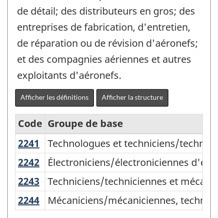
de détail; des distributeurs en gros; des
entreprises de fabrication, d'entretien,
de réparation ou de révision d'aéronefs;
et des compagnies aériennes et autres
exploitants d'aéronefs.
Afficher les définitions
Afficher la structure
Code
Groupe de base
2241
Technologues et techniciens/technic
Technologues et techniciens/technicie
Classification
nationale
2242
Électroniciens/électroniciennes d'e
Électroniciens/électroniciennes d'en
des
2243
Techniciens/techniciennes et mécani
Techniciens/techniciennes et mécanic
professions
2244
Mécaniciens/mécaniciennes, technici
Mécaniciens/mécaniciennes, technicie
(CNP)