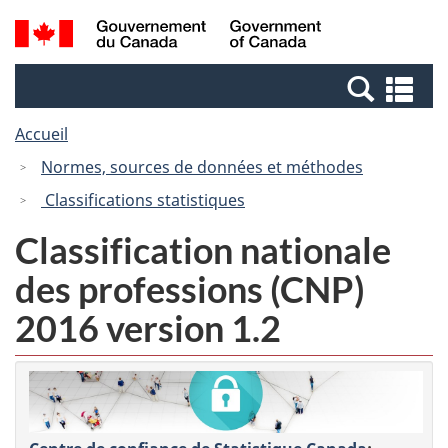
Passer
Passer
Recherche
/
au
à
et
Government
contenu
la
menus
of
Re
principal
version
Canada
et
HTML
Accueil
me
simplifiée
Normes, sources de données et méthodes
Classifications statistiques
Classification nationale
des professions (CNP)
2016 version 1.2