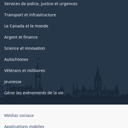
Services de police, justice et urgences
Transport et infrastructure
Le Canada et le monde
Argent et finance
Science et innovation
Autochtones
Vétérans et militaires
Jeunesse
Gérer les événements de la vie
Organisation
Médias sociaux
du
gouvernement
Applications mobiles