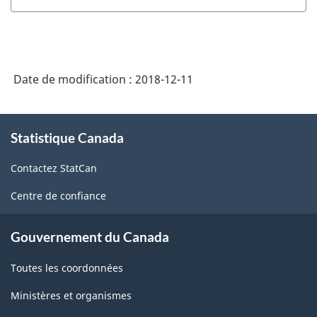
2016
version
1.2
-
Date de modification :
2018-12-11
Structure
À
de
Statistique Canada
propos
la
de
Contactez StatCan
ce
classification
site
Centre de confiance
Gouvernement du Canada
Toutes les coordonnées
Ministères et organismes