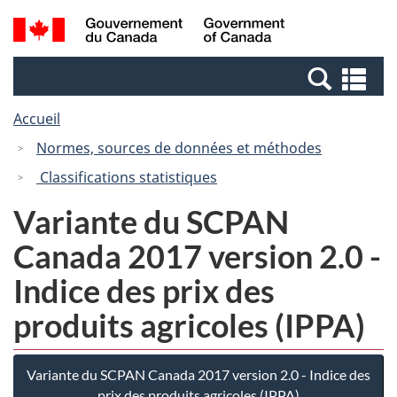
Passer
Passer
Recherche
/
au
à
et
Government
contenu
la
menus
of
Re
principal
version
Canada
et
HTML
Accueil
me
simplifiée
Normes, sources de données et méthodes
Classifications statistiques
Variante du SCPAN
Canada 2017 version 2.0 -
Indice des prix des
produits agricoles (IPPA)
Variante du SCPAN Canada 2017 version 2.0 - Indice des
prix des produits agricoles (IPPA)