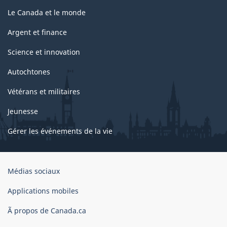
Le Canada et le monde
Argent et finance
Science et innovation
Autochtones
Vétérans et militaires
Jeunesse
Gérer les événements de la vie
Organisation
Médias sociaux
du
gouvernement
Applications mobiles
du
Ã propos de Canada.ca
Canada