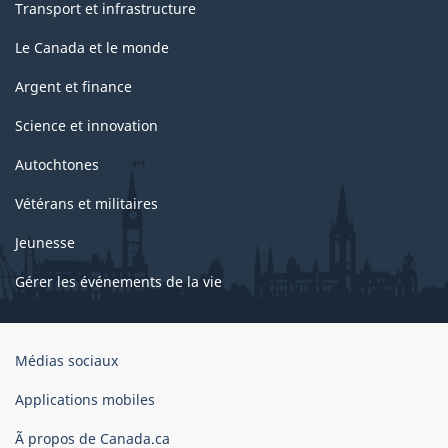
Transport et infrastructure
Le Canada et le monde
Argent et finance
Science et innovation
Autochtones
Vétérans et militaires
Jeunesse
Gérer les événements de la vie
Organisation
Médias sociaux
du
gouvernement
Applications mobiles
du
Ã propos de Canada.ca
Canada