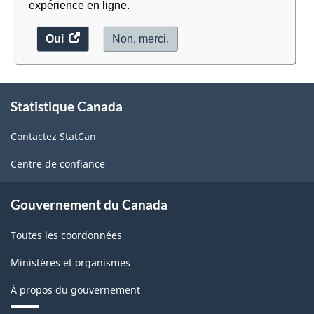
expérience en ligne.
-
Oui
accéder
Non, merci.
Structure
au
de
sondage.
la
À
Statistique Canada
propos
classification
de
Contactez StatCan
ce
site
Centre de confiance
Gouvernement du Canada
Toutes les coordonnées
Ministères et organismes
À propos du gouvernement