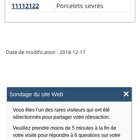
du
11112122
Porcelets sevrés
Porcelets sevrés
SCPAN
Canada
2017
version
Date de modification :
2018-12-17
2.0
-
Indice
des
×
Sondage du site Web
prix
des
Vous êtes l'un des rares visiteurs qui ont été
produits
sélectionnés pour partager votre rétroaction.
agricoles
Veuillez prendre moins de 5 minutes à la fin de
votre visite pour répondre à 6 questions sur votre
(IPPA)