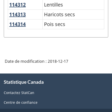
du
114312
Lentilles
Lentilles
SCPAN
114313
Haricots secs
Haricots secs
Canada
114314
Pois secs
Pois secs
2017
version
2.0
-
Indice
Date de modification :
2018-12-17
des
À
prix
Statistique Canada
propos
des
de
Contactez StatCan
ce
produits
site
agricoles
Centre de confiance
(IPPA)