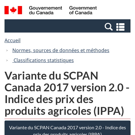
Passer
Passer
Recherche
/
au
à
et
Government
contenu
la
menus
of
Re
principal
version
Canada
et
HTML
Accueil
me
simplifiée
Normes, sources de données et méthodes
Classifications statistiques
Variante du SCPAN
Canada 2017 version 2.0 -
Indice des prix des
produits agricoles (IPPA)
Variante du SCPAN Canada 2017 version 2.0 - Indice des
prix des produits agricoles (IPPA)