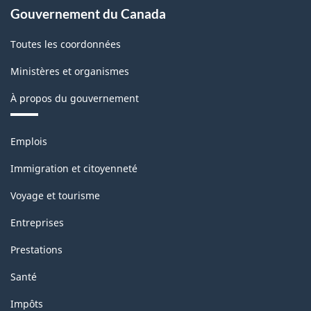
Gouvernement du Canada
-
Structure
Toutes les coordonnées
de
Ministères et organismes
la
À propos du gouvernement
classification
Thèmes
Emplois
et
sujets
Immigration et citoyenneté
Voyage et tourisme
Entreprises
Prestations
Santé
Impôts