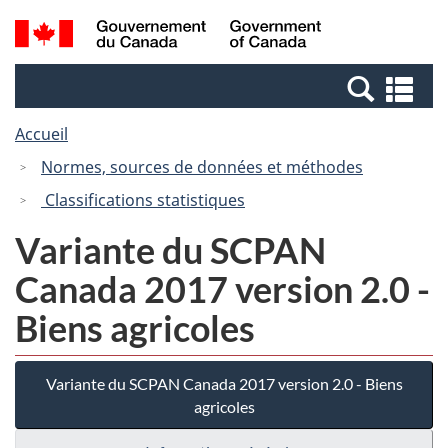
Passer
Passer
Recherche
/
au
à
et
Government
contenu
la
menus
of
Re
principal
version
Canada
et
HTML
Accueil
me
simplifiée
Normes, sources de données et méthodes
Classifications statistiques
Variante du SCPAN
Canada 2017 version 2.0 -
Biens agricoles
Variante du SCPAN Canada 2017 version 2.0 - Biens
agricoles