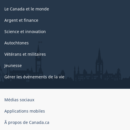
Le Canada et le monde
Argent et finance
Science et innovation
Autochtones
Vétérans et militaires
Jeunesse
Gérer les événements de la vie
Organisation
Médias sociaux
du
gouvernement
Applications mobiles
du
Ã propos de Canada.ca
Canada