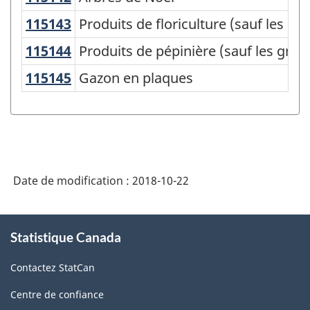
SCPAN
115143
Produits de floriculture (sauf les g
Produits de floriculture (sauf les gra
Canada
115144
Produits de pépinière (sauf les gr
Produits de pépinière (sauf les grai
2017
115145
Gazon en plaques
Gazon en plaques
version
2.0
-
Biens
agricoles
Date de modification :
2018-10-22
-
À
Structure
Statistique Canada
propos
de
de
la
Contactez StatCan
ce
site
classification
Centre de confiance