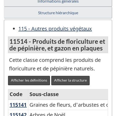
Informations générales
Structure hiérarchique
115 - Autres produits végétaux
11514 - Produits de floriculture et
de pépinière, et gazon en plaques
Cette classe comprend les produits de
floriculture et de pépinière naturels.
Afficher les définitions
Afficher la structure
Code
Sous-classe
115141
Graines de fleurs, d'arbustes et d'
Graines de fleurs, d'arbustes et d'a
Variante
du
115142
Arbres de Noël
Arbres de Noël