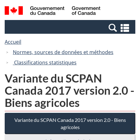
Passer
Passer
Recherche
/
au
à
et
Government
contenu
la
menus
of
Re
principal
version
Canada
et
HTML
Accueil
me
simplifiée
Normes, sources de données et méthodes
Classifications statistiques
Variante du SCPAN
Canada 2017 version 2.0 -
Biens agricoles
Variante du SCPAN Canada 2017 version 2.0 - Biens
agricoles