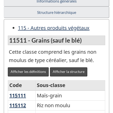
Informations générales
Structure hiérarchique
115 - Autres produits végétaux
11511 - Grains (sauf le blé)
Cette classe comprend les grains non
moulus de type céréalier, sauf le blé.
Afficher les définitions
Afficher la structure
Code
Sous-classe
115111
Maïs-grain
Maïs-grain
Variante
du
115112
Riz non moulu
Riz non moulu