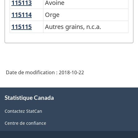
SCPAN
115113
Avoine
Avoine
Canada
115114
Orge
Orge
2017
115115
Autres grains, n.c.a.
Autres grains, n.c.a.
version
2.0
-
Biens
agricoles
Date de modification :
2018-10-22
-
À
Structure
Statistique Canada
propos
de
de
la
Contactez StatCan
ce
site
classification
Centre de confiance