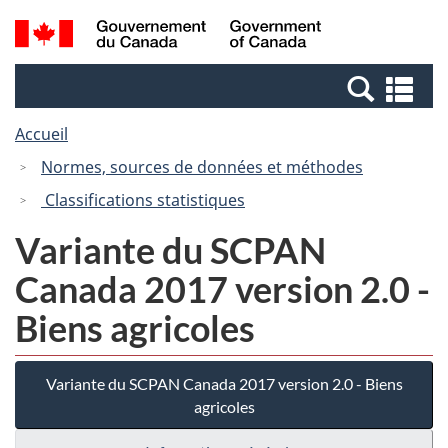
Passer
Passer
Recherche
/
au
à
et
Government
contenu
la
menus
of
Re
principal
version
Canada
et
HTML
Accueil
me
simplifiée
Normes, sources de données et méthodes
Classifications statistiques
Variante du SCPAN
Canada 2017 version 2.0 -
Biens agricoles
Variante du SCPAN Canada 2017 version 2.0 - Biens
agricoles