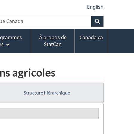
English
Recherche
rogrammes
À propos de
Canada.ca
es
StatCan
ns agricoles
Structure hiérarchique