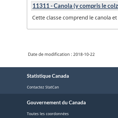
11311 - Canola (y compris le colz
Cette classe comprend le canola et 
Date de modification :
2018-10-22
À
Statistique Canada
propos
de
Contactez StatCan
ce
site
Gouvernement du Canada
Toutes les coordonnées