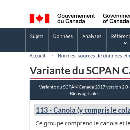
Sélection
de
la
langue
Menus
Sujets
Données
Analyses
Référen
des
sujets
Accueil
Normes, sources de données et
Variante du SCPAN Ca
Variante du SCPAN Canada 2017 version 2.0 
Biens agricoles
113 - Canola (y compris le col
Ce groupe comprend le canola et le