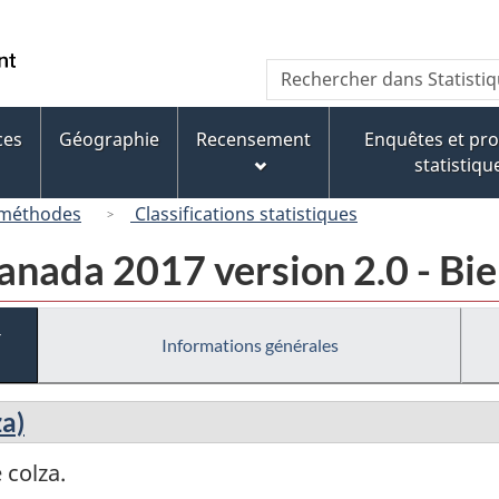
Passer
Passer
Passer
au
à
à
/
Recherche
Rechercher
contenu
« À
la
Government
dans
principal
propos
version
of
Statistique
de
HTML
ces
Géographie
Recensement
Enquêtes et p
Canada
Canada
ce
simplifiée
statistiqu
site »
 méthodes
Classifications statistiques
nada 2017 version 2.0 - Bie
-
Informations générales
za)
 colza.