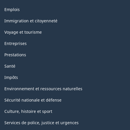
de
Thèmes
Emplois
la
et
sujets
classification
Immigration et citoyenneté
Voyage et tourisme
Entreprises
Prestations
Santé
Impôts
Environnement et ressources naturelles
Sécurité nationale et défense
Culture, histoire et sport
Services de police, justice et urgences