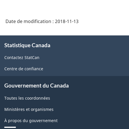
des
produits
Date de modification :
2018-11-13
de
l'Amérique
À
Statistique Canada
propos
du
de
Nord
Contactez StatCan
ce
(SCPAN)
site
Centre de confiance
Canada
2017
Gouvernement du Canada
version
Toutes les coordonnées
2.0
Ministères et organismes
-
À propos du gouvernement
Structure