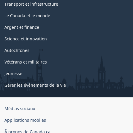
Transport et infrastructure
Le Canada et le monde
Argent et finance
Science et innovation
Autochtones
Vétérans et militaires
Jeunesse
Gérer les événements de la vie
Organisation
Médias sociaux
du
gouvernement
Applications mobiles
du
Ã propos de Canada.ca
Canada