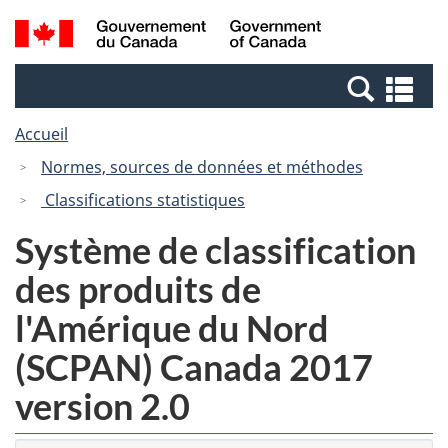
Passer
Passer
Recherche
/
au
à
et
Government
contenu
la
menus
of
Re
principal
version
Canada
et
HTML
Accueil
me
simplifiée
Normes, sources de données et méthodes
Classifications statistiques
Système de classification
des produits de
l'Amérique du Nord
(SCPAN) Canada 2017
version 2.0