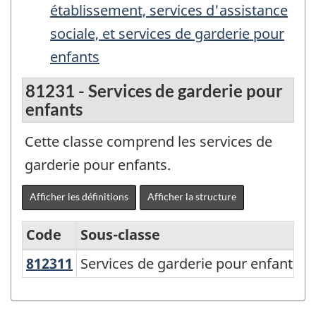
établissement, services d'assistance
sociale, et services de garderie pour
enfants
81231 - Services de garderie pour
enfants
Cette classe comprend les services de
garderie pour enfants.
Afficher les définitions
Afficher la structure
Code
Sous-classe
812311
Services de garderie pour enfants
Services de garderie pour enfants
Système
de
classification