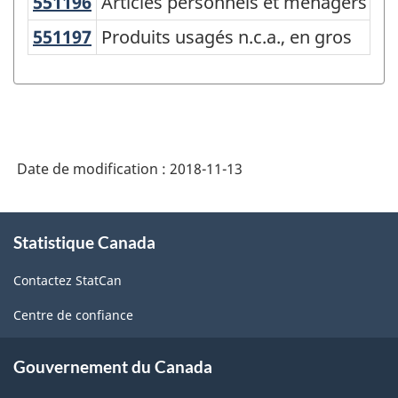
551196
Articles personnels et ménagers di
Articles personnels et ménagers div
l'Amérique
du
551197
Produits usagés n.c.a., en gros
Produits usagés n.c.a., en gros
Nord
(SCPAN)
Canada
2017
Date de modification :
2018-11-13
version
2.0
À
-
Statistique Canada
propos
de
Structure
Contactez StatCan
ce
de
site
Centre de confiance
la
classification
Gouvernement du Canada