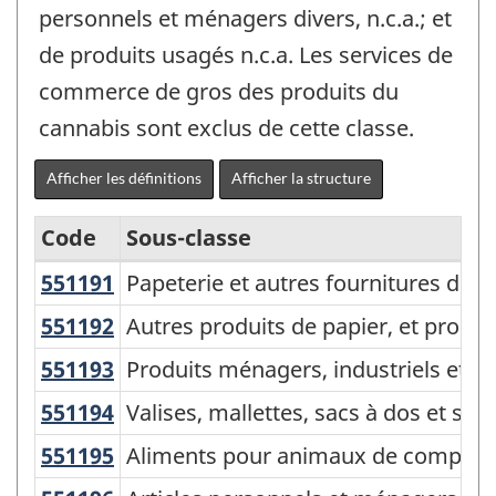
personnels et ménagers divers, n.c.a.; et
de produits usagés n.c.a. Les services de
commerce de gros des produits du
cannabis sont exclus de cette classe.
Afficher les définitions
Afficher la structure
Code
Sous-classe
551191
Papeterie et autres fournitures de
Papeterie et autres fournitures de b
Système
de
551192
Autres produits de papier, et produ
Autres produits de papier, et produit
classification
551193
Produits ménagers, industriels et d
Produits ménagers, industriels et de
des
551194
Valises, mallettes, sacs à dos et s
Valises, mallettes, sacs à dos et sa
produits
551195
Aliments pour animaux de compag
Aliments pour animaux de compagn
de