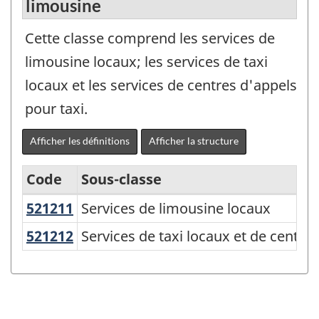
limousine
Cette classe comprend les services de
limousine locaux; les services de taxi
locaux et les services de centres d'appels
pour taxi.
Afficher les définitions
Afficher la structure
Code
Sous-classe
521211
Services de limousine locaux
Services de limousine locaux
Système
de
521212
Services de taxi locaux et de centr
Services de taxi locaux et de centre
classification
des
produits