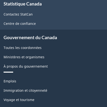
Statistique Canada
propos
de
Contactez StatCan
ce
site
Centre de confiance
Gouvernement du Canada
Toutes les coordonnées
Ministères et organismes
À propos du gouvernement
Thèmes
Emplois
et
sujets
Immigration et citoyenneté
Voyage et tourisme