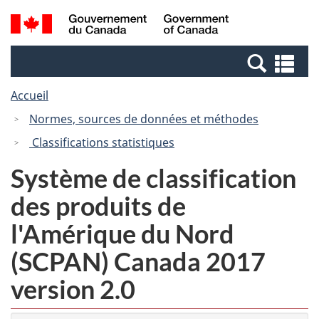
Passer
Passer
Passer
Recherche
/
au
au
à
et
Government
Gestionnaire
contenu
la
menus
of
Re
des
principal
version
Canada
et
Invitations
HTML
Accueil
me
simplifiée
Normes, sources de données et méthodes
Classifications statistiques
Système de classification
des produits de
l'Amérique du Nord
(SCPAN) Canada 2017
version 2.0