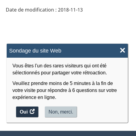
de
Date de modification :
2018-11-13
l'Amérique
du
Nord
(SCPAN)
×
Sondage du site Web
Canada
2017
Vous êtes l'un des rares visiteurs qui ont été
version
sélectionnés pour partager votre rétroaction.
2.0
Veuillez prendre moins de 5 minutes à la fin de
votre visite pour répondre à 6 questions sur votre
-
expérience en ligne.
Structure
Oui
accéder
Non, merci.
de
au
la
sondage.
classification
À