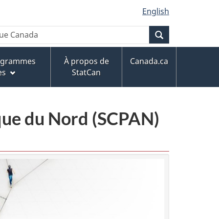
English
Recherche
rogrammes
À propos de
Canada.ca
es
StatCan
ique du Nord (SCPAN)