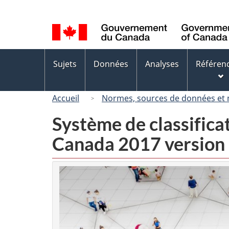
Sélection
de
la
langue
Menus
Sujets
Données
Analyses
Référen
des
sujets
Accueil
Normes, sources de données et
Système de classifica
Canada 2017 version 