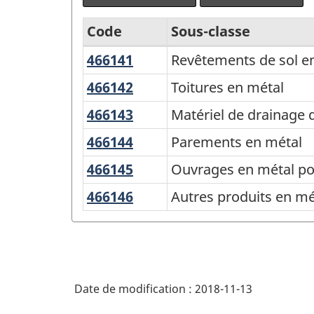
Code
Sous-classe
466141
Revêtements
Revêtements de sol e
Système
de
de
466142
Toitures
Toitures en métal
sol
en
classification
466143
Matériel
Matériel de drainage 
en
métal
des
de
métal
466144
Parements
Parements en métal
drainage
produits
en
466145
Ouvrages
Ouvrages en métal pou
de
de
métal
en
toiture
466146
Autres
Autres produits en mét
l'Amérique
métal
en
produits
du
pour
métal
en
Nord
systèmes
métal
de
(SCPAN)
pour
chauffage
Date de modification :
2018-11-13
Canada
l'architecture
et