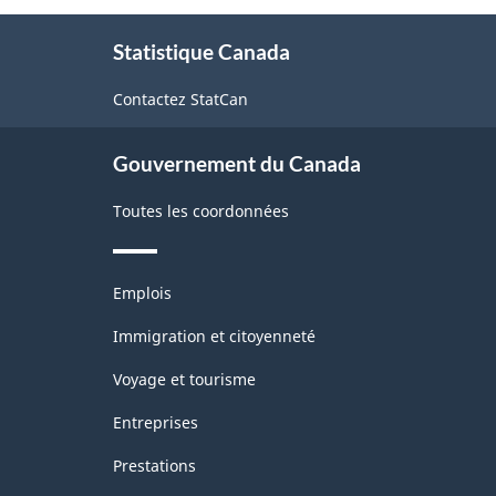
et
2017
de
À
la
version
climatisation
Statistique Canada
propos
construction
2.0
de
Contactez StatCan
ce
-
site
Structure
Gouvernement du Canada
de
Toutes les coordonnées
la
classification
Thèmes
Emplois
et
sujets
Immigration et citoyenneté
Voyage et tourisme
Entreprises
Prestations