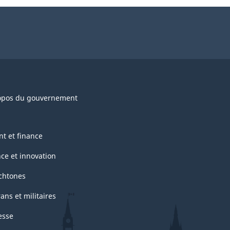
opos du gouvernement
nt et finance
nce et innovation
chtones
ans et militaires
esse