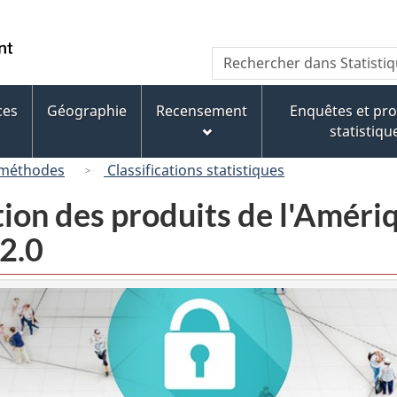
Passer
Passer
Passer
au
à
à
/
Recherche
Rechercher
contenu
« À
la
Government
dans
principal
propos
version
of
Statistique
de
HTML
ces
Géographie
Recensement
Enquêtes et p
Canada
Canada
ce
simplifiée
statistiqu
site »
 méthodes
Classifications statistiques
tion des produits de l'Amér
2.0