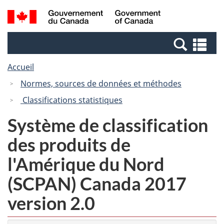
Passer
Passer
Recherche
/
au
à
et
Government
contenu
la
menus
of
Re
principal
version
Canada
et
HTML
Accueil
me
simplifiée
Normes, sources de données et méthodes
Classifications statistiques
Système de classification
des produits de
l'Amérique du Nord
(SCPAN) Canada 2017
version 2.0