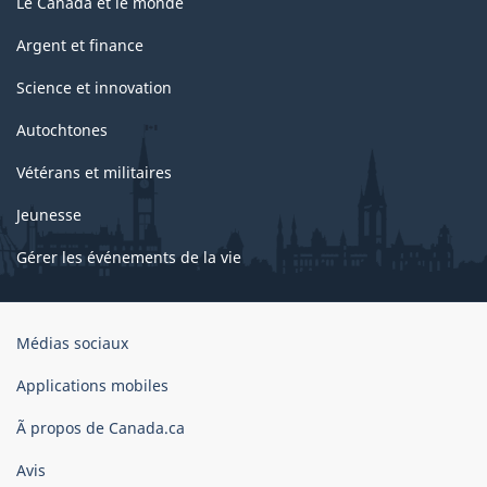
Le Canada et le monde
Argent et finance
Science et innovation
Autochtones
Vétérans et militaires
Jeunesse
Gérer les événements de la vie
Organisation
Médias sociaux
du
gouvernement
Applications mobiles
du
Ã propos de Canada.ca
Canada
Avis