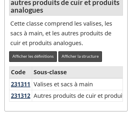
autres produits de cuir et produits
analogues
Cette classe comprend les valises, les
sacs à main, et les autres produits de
cuir et produits analogues.
Afficher les définitions
Afficher la structure
Code
Sous-classe
231311
Valises et sacs à main
Valises et sacs à main
Système
de
231312
Autres produits de cuir et produit
Autres produits de cuir et produits
classification
des
produits