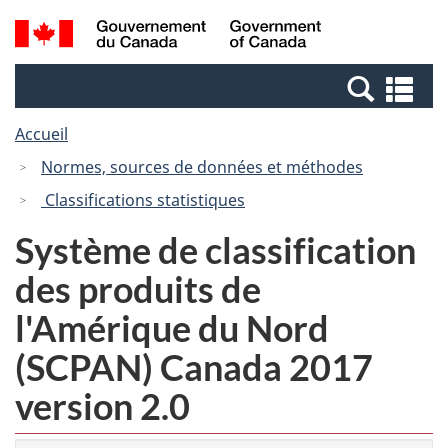
Passer
Passer
Recherche
/
au
à
et
Government
contenu
la
menus
of
Re
principal
version
Canada
et
HTML
Accueil
me
simplifiée
Normes, sources de données et méthodes
Classifications statistiques
Système de classification
des produits de
l'Amérique du Nord
(SCPAN) Canada 2017
version 2.0