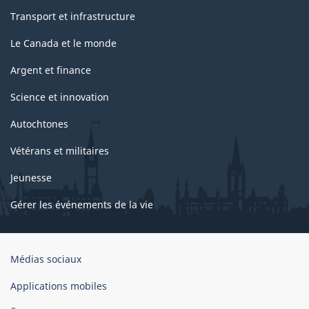
Transport et infrastructure
Le Canada et le monde
Argent et finance
Science et innovation
Autochtones
Vétérans et militaires
Jeunesse
Gérer les événements de la vie
Organisation
Médias sociaux
du
gouvernement
Applications mobiles
du