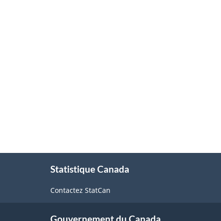
À
Statistique Canada
propos
de
Contactez StatCan
ce
site
Gouvernement du Canada