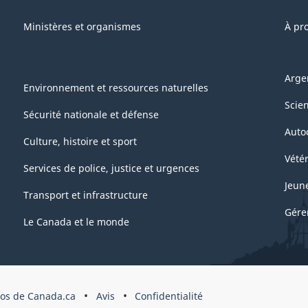
Ministères et organismes
À pr
Arge
Environnement et ressources naturelles
Scie
Sécurité nationale et défense
Auto
Culture, histoire et sport
Vétér
Services de police, justice et urgences
Jeun
Transport et infrastructure
Gére
Le Canada et le monde
pos de Canada.ca
Avis
Confidentialité