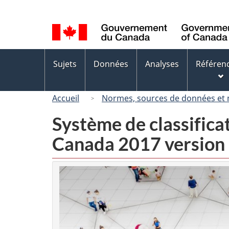
Sélection
de
la
langue
Menus
Sujets
Données
Analyses
Référen
des
sujets
Accueil
Normes, sources de données et
Système de classifica
Canada 2017 version 