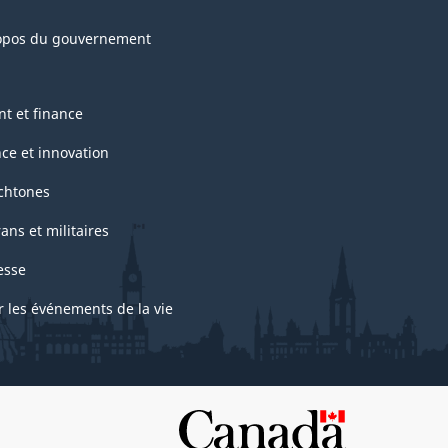
opos du gouvernement
nt et finance
nce et innovation
chtones
ans et militaires
esse
r les événements de la vie