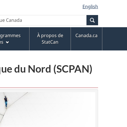
English
Recherche
rogrammes
À propos de
Canada.ca
es
StatCan
ique du Nord (SCPAN)