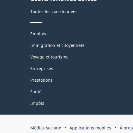
Toutes les coordonnées
Thèmes
Emplois
et
sujets
Immigration et citoyenneté
Voyage et tourisme
Entreprises
Prestations
Santé
Impôts
Organisation
Médias sociaux
Applications mobiles
Ã pro