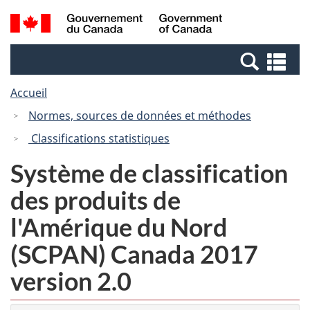
Passer
Passer
Recherche
/
au
à
et
Government
contenu
la
menus
of
Re
principal
version
Canada
et
HTML
Accueil
me
simplifiée
Normes, sources de données et méthodes
Classifications statistiques
Système de classification
des produits de
l'Amérique du Nord
(SCPAN) Canada 2017
version 2.0