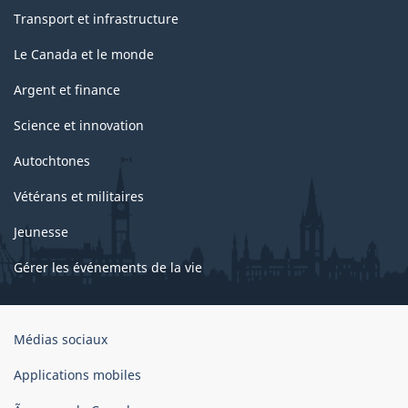
Transport et infrastructure
Le Canada et le monde
Argent et finance
Science et innovation
Autochtones
Vétérans et militaires
Jeunesse
Gérer les événements de la vie
Organisation
Médias sociaux
du
gouvernement
Applications mobiles
du