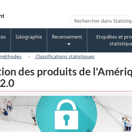
Passer
Passer
Passer
au
à
à
/
Recherche
Rechercher
contenu
« À
la
Government
dans
principal
propos
version
of
Statistique
de
HTML
ces
Géographie
Recensement
Enquêtes et p
Canada
Canada
ce
simplifiée
statistiqu
site »
 méthodes
Classifications statistiques
tion des produits de l'Amér
2.0