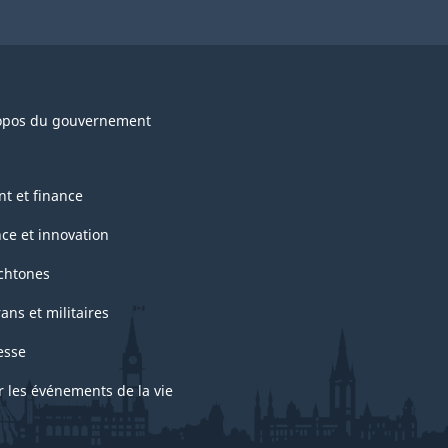
opos du gouvernement
nt et finance
nce et innovation
chtones
ans et militaires
esse
r les événements de la vie