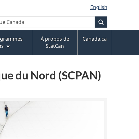
English
Recherche
rogrammes
À propos de
Canada.ca
es
StatCan
ique du Nord (SCPAN)