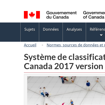
Sélection
de
la
langue
Menus
Sujets
Données
Analyses
Référen
des
sujets
Accueil
Normes, sources de données et
Système de classifica
Canada 2017 version 