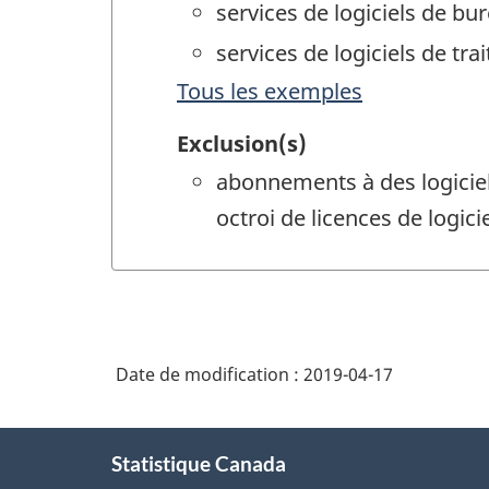
services de logiciels de b
services de logiciels de t
Tous les exemples
Exclusion(s)
abonnements à des logiciels
octroi de licences de logici
Date de modification :
2019-04-17
À
Statistique Canada
propos