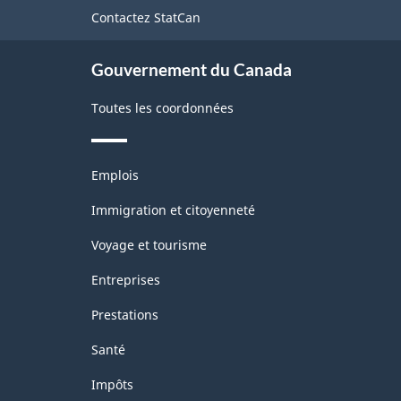
de
Contactez StatCan
ce
site
Gouvernement du Canada
Toutes les coordonnées
Thèmes
Emplois
et
sujets
Immigration et citoyenneté
Voyage et tourisme
Entreprises
Prestations
Santé
Impôts