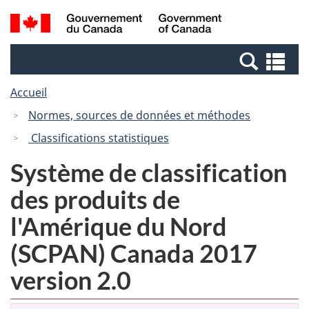
Passer
Passer
Recherche
/
au
à
et
Government
contenu
la
menus
of
Re
principal
version
Canada
et
HTML
Accueil
me
simplifiée
Normes, sources de données et méthodes
Classifications statistiques
Système de classification
des produits de
l'Amérique du Nord
(SCPAN) Canada 2017
version 2.0