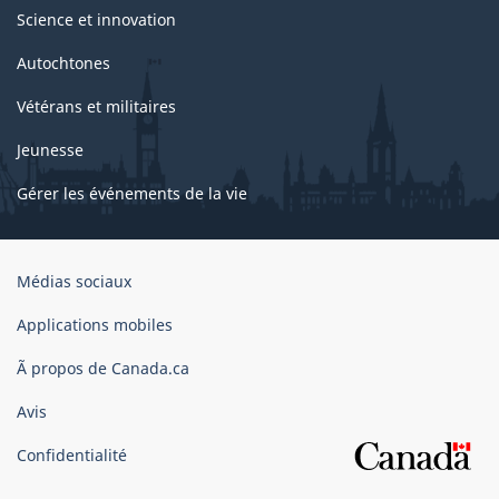
Science et innovation
Autochtones
Vétérans et militaires
Jeunesse
Gérer les événements de la vie
Organisation
Médias sociaux
du
gouvernement
Applications mobiles
du
Ã propos de Canada.ca
Canada
Avis
Confidentialité