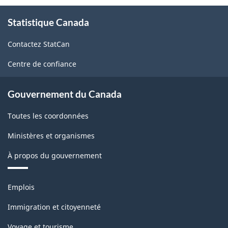
À
Statistique Canada
propos
de
Contactez StatCan
ce
site
Centre de confiance
Gouvernement du Canada
Toutes les coordonnées
Ministères et organismes
À propos du gouvernement
Thèmes
Emplois
et
sujets
Immigration et citoyenneté
Voyage et tourisme