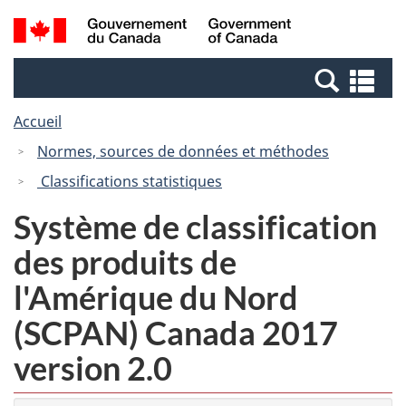
Passer
Passer
Recherche
/
au
à
et
Government
contenu
la
menus
of
Re
principal
version
Canada
et
HTML
Accueil
me
simplifiée
Normes, sources de données et méthodes
Classifications statistiques
Système de classification
des produits de
l'Amérique du Nord
(SCPAN) Canada 2017
version 2.0