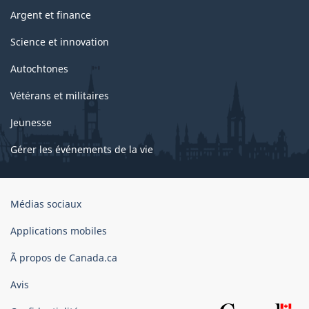
Argent et finance
Science et innovation
Autochtones
Vétérans et militaires
Jeunesse
Gérer les événements de la vie
Organisation
Médias sociaux
du
gouvernement
Applications mobiles
du
Ã propos de Canada.ca
Canada
Avis