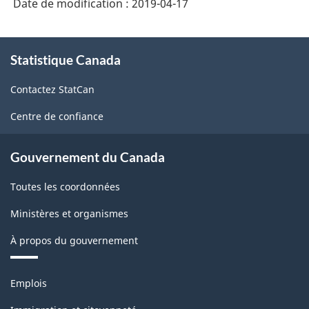
Date de modification :
2019-04-17
À
Statistique Canada
propos
de
Contactez StatCan
ce
site
Centre de confiance
Gouvernement du Canada
Toutes les coordonnées
Ministères et organismes
À propos du gouvernement
Thèmes
Emplois
et
sujets